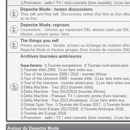
Promotion : radio / TV / mini concerts (hors tournée)
,
Les fan
Depeche Mode : toutes discussions
They talk and they talk
. Discussions autour d'un titre ou d'un alb
ou en live.
Depeche Mode, reprises
Counterfeits
... Artistes qui reprennent DM, artistes repris par DM,
tributes, compos perso, liens...
The things you sell
Petites annonces : Vendre, acheter ou échanger du matériel offic
Depeche Mode et d'autres groupes (hors tickets de concerts DM)
Archives tournées antérieures
Sous-forums:
Tournée européenne
,
Tournée nord-américaine
Tournée d'été 2006
,
Les fans entre eux
,
Tour of the Universe 2009 / 2010 - tournée d'hiver
,
Tour of the Universe 2009 - tournée d'été
,
Les fans entre eux
Tour of the Universe - tournée américaine
,
Les fans entre eu
Delta Machine - Tour 2013 (tournée d'été)
,
Delta Machine - Tour 2013/2014 (tournée d'hiver)
,
Delta Machine - Plateaux TV / concerts promo (hors tournée)
,
Delta Machine - Tour 2013 (Amérique)
,
Les fans entre eux
,
Global Spirit Tour
,
Tournée été Europe 2017
,
Tournée Amér
Tournée hiver Europe 2017/2018
,
Tournée Amérique 2018
,
Tournée été Europe 2018
,
Promotion : radio / TV / mini concerts (hors tournée)
,
Les fan
Autour de Depeche Mode