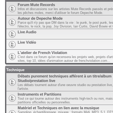
Forum Mute Records
Infos et discussions sur les artistes Mute Records passés et pré
les pêches moles, merci d'utiliser le forum Depeche Mode.
Autour de Depeche Mode
Parce qu'il n'y pas que DM dans la vie : le punk, le post punk, l
l'électro, le rock, la pop, Joy Division, Ian Curtis, David Bowie et t
Live Audio
Live Vidéo
L'atelier de French Violation
C'est dans ce forum qu'on recensera les projets web, projets d'art
sites, top 10, idées d'animation autour de frenchviolation.com...
Technique
Débats purement techniques afférent à un titre/album
Studio/prestation live
Les débats tournent autour d'une oeuvre studio ou prestation live,
l'artiste.
Instruments et Partitions
Tout ce qui tourne autour des instruments high-tech ou non, mais
partitions officielles ou personnelles.
Matériel et Techniques en lien avec la musique
Sampling, échantillonnage, mixage ; formats Midi, MP3, 5.1, DTS