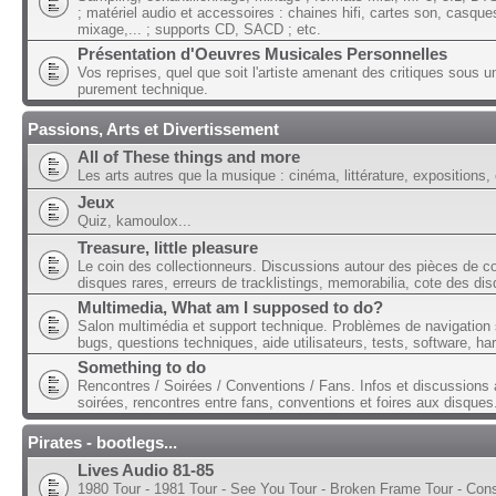
; matériel audio et accessoires : chaines hifi, cartes son, casque
mixage,... ; supports CD, SACD ; etc.
Présentation d'Oeuvres Musicales Personnelles
Vos reprises, quel que soit l'artiste amenant des critiques sous u
purement technique.
Passions, Arts et Divertissement
All of These things and more
Les arts autres que la musique : cinéma, littérature, expositions, 
Jeux
Quiz, kamoulox...
Treasure, little pleasure
Le coin des collectionneurs. Discussions autour des pièces de col
disques rares, erreurs de tracklistings, memorabilia, cote des dis
Multimedia, What am I supposed to do?
Salon multimédia et support technique. Problèmes de navigation 
bugs, questions techniques, aide utilisateurs, tests, software, ha
Something to do
Rencontres / Soirées / Conventions / Fans. Infos et discussions 
soirées, rencontres entre fans, conventions et foires aux disques
Pirates - bootlegs...
Lives Audio 81-85
1980 Tour - 1981 Tour - See You Tour - Broken Frame Tour - Con