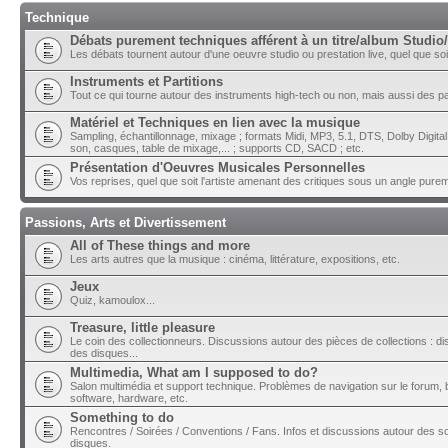
Technique
Débats purement techniques afférent à un titre/album Studio/
Les débats tournent autour d'une oeuvre studio ou prestation live, quel que soit 
Instruments et Partitions
Tout ce qui tourne autour des instruments high-tech ou non, mais aussi des part
Matériel et Techniques en lien avec la musique
Sampling, échantillonnage, mixage ; formats Midi, MP3, 5.1, DTS, Dolby Digital ;
son, casques, table de mixage,... ; supports CD, SACD ; etc.
Présentation d'Oeuvres Musicales Personnelles
Vos reprises, quel que soit l'artiste amenant des critiques sous un angle pure
Passions, Arts et Divertissement
All of These things and more
Les arts autres que la musique : cinéma, littérature, expositions, etc.
Jeux
Quiz, kamoulox...
Treasure, little pleasure
Le coin des collectionneurs. Discussions autour des pièces de collections : di
des disques...
Multimedia, What am I supposed to do?
Salon multimédia et support technique. Problèmes de navigation sur le forum, bu
software, hardware, etc.
Something to do
Rencontres / Soirées / Conventions / Fans. Infos et discussions autour des so
disques.