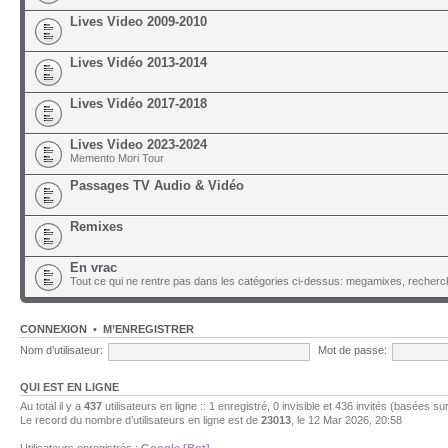
Lives Video 2009-2010
Lives Vidéo 2013-2014
Lives Vidéo 2017-2018
Lives Video 2023-2024
Memento Mori Tour
Passages TV Audio & Vidéo
Remixes
En vrac
Tout ce qui ne rentre pas dans les catégories ci-dessus: megamixes, recherch
CONNEXION
•
M’ENREGISTRER
Nom d’utilisateur:
Mot de passe:
QUI EST EN LIGNE
Au total il y a
437
utilisateurs en ligne :: 1 enregistré, 0 invisible et 436 invités (basées su
Le record du nombre d’utilisateurs en ligne est de
23013
, le 12 Mar 2026, 20:58
Utilisateurs enregistrés :
Google [Bot]