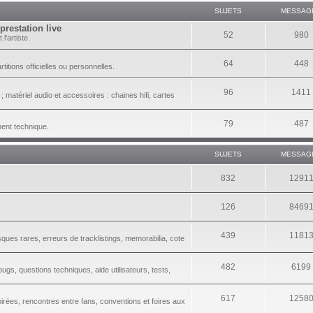
SUJETS
MESSAG
prestation live
52
980
l'artiste.
64
448
itions officielles ou personnelles.
96
1411
 matériel audio et accessoires : chaines hifi, cartes
79
487
ment technique.
SUJETS
MESSAG
832
1291
126
8469
439
1181
sques rares, erreurs de tracklistings, memorabilia, cote
482
6199
gs, questions techniques, aide utilisateurs, tests,
617
1258
irées, rencontres entre fans, conventions et foires aux