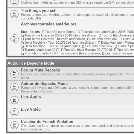
Counterfeits
... Artistes qui reprennent DM, artistes repris par DM, sorties de t
The things you sell
Petites annonces : Vendre, acheter ou échanger du matériel officiel concerna
concerts DM)
Archives tournées antérieures
Sous-forums:
Tournée européenne
,
Tournée nord-américaine 2005-2006
Tour of the Universe 2009 / 2010 - tournée d'hiver
,
Tour of the Universe 2
Tour of the Universe - tournée américaine
,
Les fans entre eux
,
Delta M
Delta Machine - Tour 2013/2014 (tournée d'hiver)
,
Delta Machine - Plate
Delta Machine - Tour 2013 (Amérique)
,
Les fans entre eux
,
Global Spir
Tournée Amérique 2017
,
Tournée hiver Europe 2017/2018
,
Tournée Am
Promotion : radio / TV / mini concerts (hors tournée)
,
Les fans entre eux
Autour de Depeche Mode
Forum Mute Records
Infos et discussions sur les artistes Mute Records passés et présents : Pour 
Mode.
Autour de Depeche Mode
Parce qu'il n'y pas que DM dans la vie : le punk, le post punk, les années 80 l'é
Bowie et tant d'autres...
Live Audio
Live Vidéo
L'atelier de French Violation
C'est dans ce forum qu'on recensera les projets web, projets d'articles pour le
frenchviolation.com...