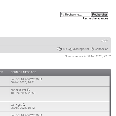
Recherche avancée
FAQ
M’enregistrer
Connexion
Nous sommes le 06 Aoû 2026, 22:02
ES
DERNIER MESSAGE
par
DELTA FORCE 70
3
06 Aoû 2026, 14:41
par
exJCiter
10 Déc 2025, 20:50
par
Host
7
06 Aoû 2026, 10:42
par
DELTA FORCE 70