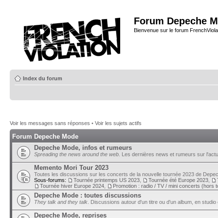
Forum Depeche M
Bienvenue sur le forum FrenchViola
Index du forum
Voir les messages sans réponses
•
Voir les sujets actifs
Forum Depeche Mode
Depeche Mode, infos et rumeurs
Spreading the news around the web
. Les dernières news et rumeurs sur l'actu
Memento Mori Tour 2023
Toutes les discussions sur les concerts de la nouvelle tournée 2023 de Dep
Sous-forums:
Tournée printemps US 2023
,
Tournée été Europe 2023
,
Tournée hiver Europe 2024
,
Promotion : radio / TV / mini concerts (hors 
Depeche Mode : toutes discussions
They talk and they talk
. Discussions autour d'un titre ou d'un album, en studio 
Depeche Mode, reprises