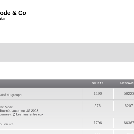
ode & Co
tion
SUJETS
MESSAG
1190
5622
alité du groupe.
376
6207
eche Mode
Tournée automne US 2023
,
tournée)
,
Les fans entre eux
1796
6636
ou en live.