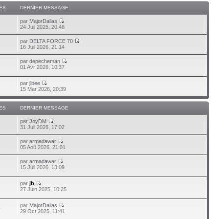
ES
DERNIER MESSAGE
par
MajorDallas
24 Juil 2025, 20:46
par
DELTA FORCE 70
16 Juil 2026, 21:14
par
depecheman
01 Avr 2026, 10:37
par
jibee
15 Mar 2026, 20:39
ES
DERNIER MESSAGE
par
JoyDM
1
31 Juil 2026, 17:02
par
armadawar
1
05 Aoû 2026, 21:01
par
armadawar
3
15 Juil 2026, 13:09
par
jb
27 Juin 2025, 10:25
par
MajorDallas
0
29 Oct 2025, 11:41