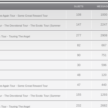
SUJETS
MESSAG
108
1000
ime Again Tour - Some Great Reward Tour
147
2247
ur - The Devotional Tour - The Exotic Tour (Summer
277
2908
s Tour - Touring The Angel
82
667
90
751
30
596
48
120
47
440
ime Again Tour - Some Great Reward Tour
155
1293
ur - The Devotional Tour - The Exotic Tour (Summer
232
2682
s Tour - Touring The Angel