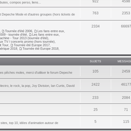
922
4598
ributes, compos perso, liens...
763
2353
nt Depeche Mode et d'autres groupes (hors tickets de
2334
6669
,
Tournée d'été 2006
,
Les fans entre eux
,
009 - tournée d'été
,
Les fans entre eux
,
achine - Tour 2013 (tournée d'été)
,
aux TV / concerts promo (hors tournée)
,
it Tour
,
Tournée été Europe 2017
,
érique 2018
,
Tournée été Europe 2018
,
SUJETS
MESSAG
105
2459
les pêches moles, merci d'utiliser le forum Depeche
2422
4617
lectro, le rock, la pop, Joy Division, Ian Curtis, David
233
2084
25
71
5
115
 sites, top 10, idées d'animation autour de