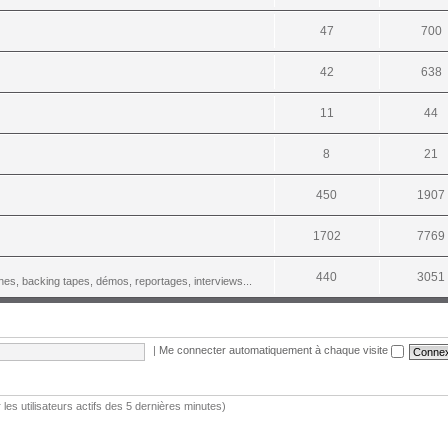
47
700
42
638
11
44
8
21
450
1907
1702
7769
440
3051
es, backing tapes, démos, reportages, interviews...
|
Me connecter automatiquement à chaque visite
r les utilisateurs actifs des 5 dernières minutes)