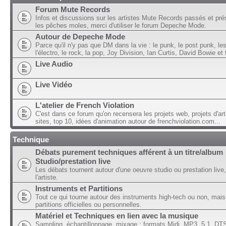
Forum Mute Records
Infos et discussions sur les artistes Mute Records passés et pré
les pêches moles, merci d'utiliser le forum Depeche Mode.
Autour de Depeche Mode
Parce qu'il n'y pas que DM dans la vie : le punk, le post punk, l
l'électro, le rock, la pop, Joy Division, Ian Curtis, David Bowie et t
Live Audio
Live Vidéo
L'atelier de French Violation
C'est dans ce forum qu'on recensera les projets web, projets d'art
sites, top 10, idées d'animation autour de frenchviolation.com...
Technique
Débats purement techniques afférent à un titre/album
Studio/prestation live
Les débats tournent autour d'une oeuvre studio ou prestation live,
l'artiste.
Instruments et Partitions
Tout ce qui tourne autour des instruments high-tech ou non, mais
partitions officielles ou personnelles.
Matériel et Techniques en lien avec la musique
Sampling, échantillonnage, mixage ; formats Midi, MP3, 5.1, DTS