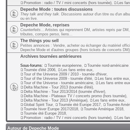
Promotion : radio / TV / mini concerts (hors tournée)
,
Les fan
Depeche Mode : toutes discussions
They talk and they talk
. Discussions autour d'un titre ou d'un alb
ou en live.
Depeche Mode, reprises
Counterfeits
... Artistes qui reprennent DM, artistes repris par DM,
tributes, compos perso, liens...
The things you sell
Petites annonces : Vendre, acheter ou échanger du matériel offic
Depeche Mode et d'autres groupes (hors tickets de concerts DM)
Archives tournées antérieures
Sous-forums:
Tournée européenne
,
Tournée nord-américaine
Tournée d'été 2006
,
Les fans entre eux
,
Tour of the Universe 2009 / 2010 - tournée d'hiver
,
Tour of the Universe 2009 - tournée d'été
,
Les fans entre eux
Tour of the Universe - tournée américaine
,
Les fans entre eu
Delta Machine - Tour 2013 (tournée d'été)
,
Delta Machine - Tour 2013/2014 (tournée d'hiver)
,
Delta Machine - Plateaux TV / concerts promo (hors tournée)
,
Delta Machine - Tour 2013 (Amérique)
,
Les fans entre eux
,
Global Spirit Tour
,
Tournée été Europe 2017
,
Tournée Amér
Tournée hiver Europe 2017/2018
,
Tournée Amérique 2018
,
Tournée été Europe 2018
,
Promotion : radio / TV / mini concerts (hors tournée)
,
Les fan
Autour de Depeche Mode