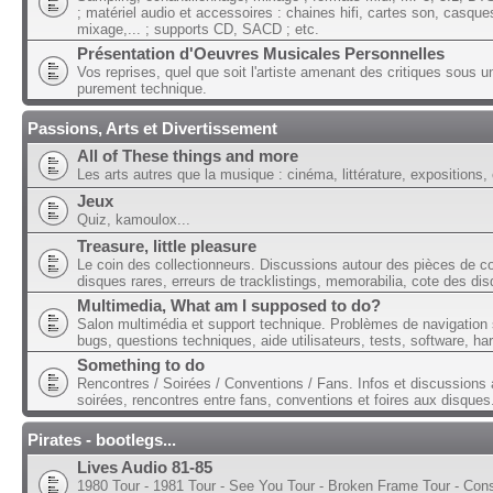
; matériel audio et accessoires : chaines hifi, cartes son, casque
mixage,... ; supports CD, SACD ; etc.
Présentation d'Oeuvres Musicales Personnelles
Vos reprises, quel que soit l'artiste amenant des critiques sous u
purement technique.
Passions, Arts et Divertissement
All of These things and more
Les arts autres que la musique : cinéma, littérature, expositions, 
Jeux
Quiz, kamoulox...
Treasure, little pleasure
Le coin des collectionneurs. Discussions autour des pièces de col
disques rares, erreurs de tracklistings, memorabilia, cote des dis
Multimedia, What am I supposed to do?
Salon multimédia et support technique. Problèmes de navigation 
bugs, questions techniques, aide utilisateurs, tests, software, ha
Something to do
Rencontres / Soirées / Conventions / Fans. Infos et discussions 
soirées, rencontres entre fans, conventions et foires aux disques
Pirates - bootlegs...
Lives Audio 81-85
1980 Tour - 1981 Tour - See You Tour - Broken Frame Tour - Con