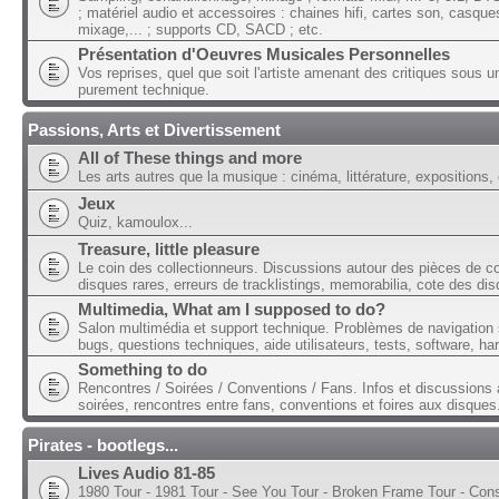
; matériel audio et accessoires : chaines hifi, cartes son, casque
mixage,... ; supports CD, SACD ; etc.
Présentation d'Oeuvres Musicales Personnelles
Vos reprises, quel que soit l'artiste amenant des critiques sous u
purement technique.
Passions, Arts et Divertissement
All of These things and more
Les arts autres que la musique : cinéma, littérature, expositions, 
Jeux
Quiz, kamoulox...
Treasure, little pleasure
Le coin des collectionneurs. Discussions autour des pièces de col
disques rares, erreurs de tracklistings, memorabilia, cote des dis
Multimedia, What am I supposed to do?
Salon multimédia et support technique. Problèmes de navigation 
bugs, questions techniques, aide utilisateurs, tests, software, ha
Something to do
Rencontres / Soirées / Conventions / Fans. Infos et discussions 
soirées, rencontres entre fans, conventions et foires aux disques
Pirates - bootlegs...
Lives Audio 81-85
1980 Tour - 1981 Tour - See You Tour - Broken Frame Tour - Con