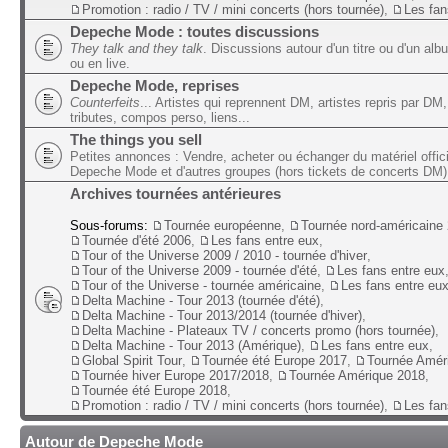
Promotion : radio / TV / mini concerts (hors tournée)
,
Les fan
Depeche Mode : toutes discussions
They talk and they talk
. Discussions autour d'un titre ou d'un alb
ou en live.
Depeche Mode, reprises
Counterfeits
... Artistes qui reprennent DM, artistes repris par DM,
tributes, compos perso, liens...
The things you sell
Petites annonces : Vendre, acheter ou échanger du matériel offic
Depeche Mode et d'autres groupes (hors tickets de concerts DM)
Archives tournées antérieures
Sous-forums:
Tournée européenne
,
Tournée nord-américaine
Tournée d'été 2006
,
Les fans entre eux
,
Tour of the Universe 2009 / 2010 - tournée d'hiver
,
Tour of the Universe 2009 - tournée d'été
,
Les fans entre eux
Tour of the Universe - tournée américaine
,
Les fans entre eu
Delta Machine - Tour 2013 (tournée d'été)
,
Delta Machine - Tour 2013/2014 (tournée d'hiver)
,
Delta Machine - Plateaux TV / concerts promo (hors tournée)
,
Delta Machine - Tour 2013 (Amérique)
,
Les fans entre eux
,
Global Spirit Tour
,
Tournée été Europe 2017
,
Tournée Amér
Tournée hiver Europe 2017/2018
,
Tournée Amérique 2018
,
Tournée été Europe 2018
,
Promotion : radio / TV / mini concerts (hors tournée)
,
Les fan
Autour de Depeche Mode