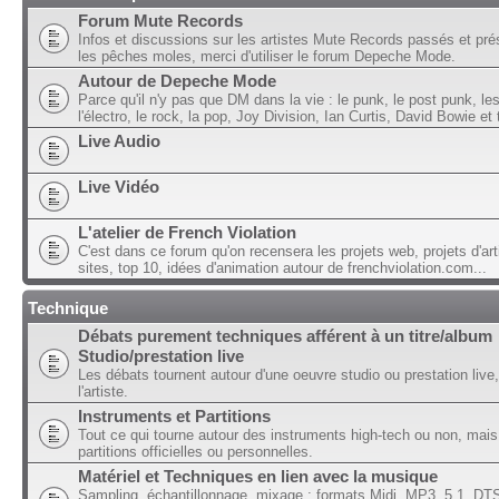
Forum Mute Records
Infos et discussions sur les artistes Mute Records passés et pré
les pêches moles, merci d'utiliser le forum Depeche Mode.
Autour de Depeche Mode
Parce qu'il n'y pas que DM dans la vie : le punk, le post punk, l
l'électro, le rock, la pop, Joy Division, Ian Curtis, David Bowie et t
Live Audio
Live Vidéo
L'atelier de French Violation
C'est dans ce forum qu'on recensera les projets web, projets d'art
sites, top 10, idées d'animation autour de frenchviolation.com...
Technique
Débats purement techniques afférent à un titre/album
Studio/prestation live
Les débats tournent autour d'une oeuvre studio ou prestation live,
l'artiste.
Instruments et Partitions
Tout ce qui tourne autour des instruments high-tech ou non, mais
partitions officielles ou personnelles.
Matériel et Techniques en lien avec la musique
Sampling, échantillonnage, mixage ; formats Midi, MP3, 5.1, DTS