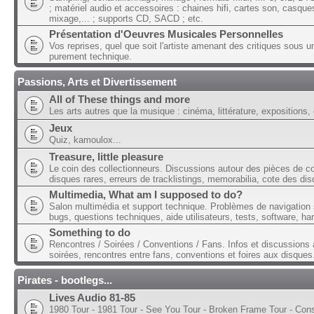
; matériel audio et accessoires : chaines hifi, cartes son, casque
mixage,... ; supports CD, SACD ; etc.
Présentation d'Oeuvres Musicales Personnelles
Vos reprises, quel que soit l'artiste amenant des critiques sous u
purement technique.
Passions, Arts et Divertissement
All of These things and more
Les arts autres que la musique : cinéma, littérature, expositions, 
Jeux
Quiz, kamoulox...
Treasure, little pleasure
Le coin des collectionneurs. Discussions autour des pièces de col
disques rares, erreurs de tracklistings, memorabilia, cote des dis
Multimedia, What am I supposed to do?
Salon multimédia et support technique. Problèmes de navigation 
bugs, questions techniques, aide utilisateurs, tests, software, ha
Something to do
Rencontres / Soirées / Conventions / Fans. Infos et discussions 
soirées, rencontres entre fans, conventions et foires aux disques
Pirates - bootlegs...
Lives Audio 81-85
1980 Tour - 1981 Tour - See You Tour - Broken Frame Tour - Con