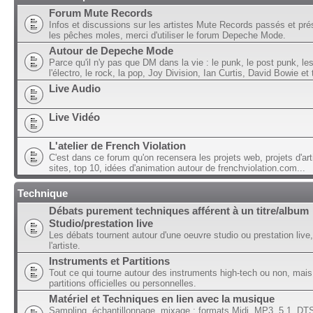
Forum Mute Records
Infos et discussions sur les artistes Mute Records passés et pré
les pêches moles, merci d'utiliser le forum Depeche Mode.
Autour de Depeche Mode
Parce qu'il n'y pas que DM dans la vie : le punk, le post punk, l
l'électro, le rock, la pop, Joy Division, Ian Curtis, David Bowie et t
Live Audio
Live Vidéo
L'atelier de French Violation
C'est dans ce forum qu'on recensera les projets web, projets d'art
sites, top 10, idées d'animation autour de frenchviolation.com...
Technique
Débats purement techniques afférent à un titre/album
Studio/prestation live
Les débats tournent autour d'une oeuvre studio ou prestation live,
l'artiste.
Instruments et Partitions
Tout ce qui tourne autour des instruments high-tech ou non, mais
partitions officielles ou personnelles.
Matériel et Techniques en lien avec la musique
Sampling, échantillonnage, mixage ; formats Midi, MP3, 5.1, DTS