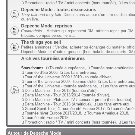
Promotion : radio / TV / mini concerts (hors tournée)
,
Les fan
Depeche Mode : toutes discussions
They talk and they talk
. Discussions autour d'un titre ou d'un alb
ou en live.
Depeche Mode, reprises
Counterfeits
... Artistes qui reprennent DM, artistes repris par DM,
tributes, compos perso, liens...
The things you sell
Petites annonces : Vendre, acheter ou échanger du matériel offic
Depeche Mode et d'autres groupes (hors tickets de concerts DM)
Archives tournées antérieures
Sous-forums:
Tournée européenne
,
Tournée nord-américaine
Tournée d'été 2006
,
Les fans entre eux
,
Tour of the Universe 2009 / 2010 - tournée d'hiver
,
Tour of the Universe 2009 - tournée d'été
,
Les fans entre eux
Tour of the Universe - tournée américaine
,
Les fans entre eu
Delta Machine - Tour 2013 (tournée d'été)
,
Delta Machine - Tour 2013/2014 (tournée d'hiver)
,
Delta Machine - Plateaux TV / concerts promo (hors tournée)
,
Delta Machine - Tour 2013 (Amérique)
,
Les fans entre eux
,
Global Spirit Tour
,
Tournée été Europe 2017
,
Tournée Amér
Tournée hiver Europe 2017/2018
,
Tournée Amérique 2018
,
Tournée été Europe 2018
,
Promotion : radio / TV / mini concerts (hors tournée)
,
Les fan
Autour de Depeche Mode