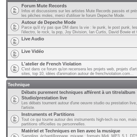
Forum Mute Records
Infos et discussions sur les artistes Mute Records passés et pré
les pêches moles, merci d'utiliser le forum Depeche Mode.
Autour de Depeche Mode
Parce qu'il n'y pas que DM dans la vie : le punk, le post punk, l
l'électro, le rock, la pop, Joy Division, Ian Curtis, David Bowie et t
Live Audio
Live Vidéo
L'atelier de French Violation
C'est dans ce forum qu'on recensera les projets web, projets d'art
sites, top 10, idées d'animation autour de frenchviolation.com...
Technique
Débats purement techniques afférent à un titre/album
Studio/prestation live
Les débats tournent autour d'une oeuvre studio ou prestation live,
l'artiste.
Instruments et Partitions
Tout ce qui tourne autour des instruments high-tech ou non, mais
partitions officielles ou personnelles.
Matériel et Techniques en lien avec la musique
Sampling, échantillonnage, mixage ; formats Midi, MP3, 5.1, DTS