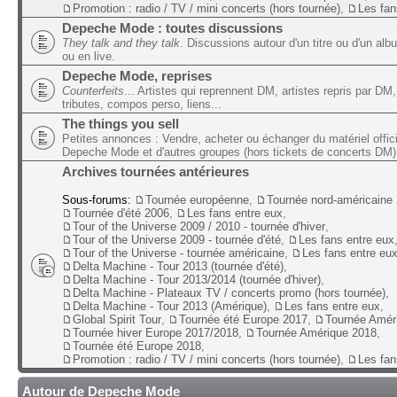
Promotion : radio / TV / mini concerts (hors tournée)
,
Les fan
Depeche Mode : toutes discussions
They talk and they talk
. Discussions autour d'un titre ou d'un alb
ou en live.
Depeche Mode, reprises
Counterfeits
... Artistes qui reprennent DM, artistes repris par DM,
tributes, compos perso, liens...
The things you sell
Petites annonces : Vendre, acheter ou échanger du matériel offic
Depeche Mode et d'autres groupes (hors tickets de concerts DM)
Archives tournées antérieures
Sous-forums:
Tournée européenne
,
Tournée nord-américaine
Tournée d'été 2006
,
Les fans entre eux
,
Tour of the Universe 2009 / 2010 - tournée d'hiver
,
Tour of the Universe 2009 - tournée d'été
,
Les fans entre eux
Tour of the Universe - tournée américaine
,
Les fans entre eu
Delta Machine - Tour 2013 (tournée d'été)
,
Delta Machine - Tour 2013/2014 (tournée d'hiver)
,
Delta Machine - Plateaux TV / concerts promo (hors tournée)
,
Delta Machine - Tour 2013 (Amérique)
,
Les fans entre eux
,
Global Spirit Tour
,
Tournée été Europe 2017
,
Tournée Amér
Tournée hiver Europe 2017/2018
,
Tournée Amérique 2018
,
Tournée été Europe 2018
,
Promotion : radio / TV / mini concerts (hors tournée)
,
Les fan
Autour de Depeche Mode