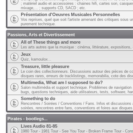
; matériel audio et accessoires : chaines hifi, cartes son, casque
mixage,... ; supports CD, SACD ; etc.
Présentation d'Oeuvres Musicales Personnelles
Vos reprises, quel que soit l'artiste amenant des critiques sous u
purement technique.
Passions, Arts et Divertissement
All of These things and more
Les arts autres que la musique : cinéma, littérature, expositions, 
Jeux
Quiz, kamoulox...
Treasure, little pleasure
Le coin des collectionneurs. Discussions autour des pièces de col
disques rares, erreurs de tracklistings, memorabilia, cote des dis
Multimedia, What am I supposed to do?
Salon multimédia et support technique. Problèmes de navigation 
bugs, questions techniques, aide utilisateurs, tests, software, ha
Something to do
Rencontres / Soirées / Conventions / Fans. Infos et discussions 
soirées, rencontres entre fans, conventions et foires aux disques
Pirates - bootlegs...
Lives Audio 81-85
1980 Tour - 1981 Tour - See You Tour - Broken Frame Tour - Con