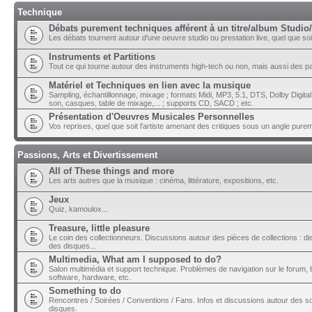
Technique
Débats purement techniques afférent à un titre/album Studio/
Les débats tournent autour d'une oeuvre studio ou prestation live, quel que soit 
Instruments et Partitions
Tout ce qui tourne autour des instruments high-tech ou non, mais aussi des part
Matériel et Techniques en lien avec la musique
Sampling, échantillonnage, mixage ; formats Midi, MP3, 5.1, DTS, Dolby Digital ;
son, casques, table de mixage,... ; supports CD, SACD ; etc.
Présentation d'Oeuvres Musicales Personnelles
Vos reprises, quel que soit l'artiste amenant des critiques sous un angle pure
Passions, Arts et Divertissement
All of These things and more
Les arts autres que la musique : cinéma, littérature, expositions, etc.
Jeux
Quiz, kamoulox...
Treasure, little pleasure
Le coin des collectionneurs. Discussions autour des pièces de collections : di
des disques...
Multimedia, What am I supposed to do?
Salon multimédia et support technique. Problèmes de navigation sur le forum, bu
software, hardware, etc.
Something to do
Rencontres / Soirées / Conventions / Fans. Infos et discussions autour des so
disques.