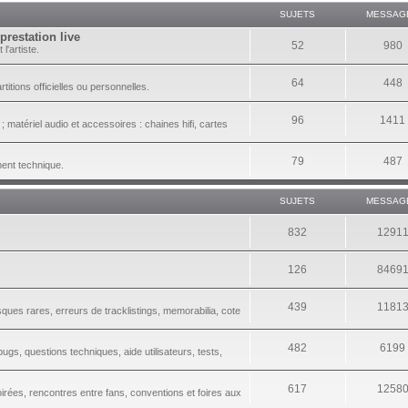
SUJETS
MESSAG
prestation live
52
980
l'artiste.
64
448
itions officielles ou personnelles.
96
1411
 matériel audio et accessoires : chaines hifi, cartes
79
487
ment technique.
SUJETS
MESSAG
832
1291
126
8469
439
1181
sques rares, erreurs de tracklistings, memorabilia, cote
482
6199
gs, questions techniques, aide utilisateurs, tests,
617
1258
irées, rencontres entre fans, conventions et foires aux