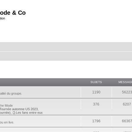
ode & Co
tion
SUJETS
MESSAG
1190
5622
alité du groupe.
376
6207
eche Mode
Tournée automne US 2023
,
tournée)
,
Les fans entre eux
1796
6636
ou en live.