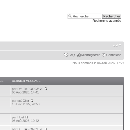
Recherche avancée
FAQ
M’enregistrer
Connexion
Nous sommes le 06 Aoû 2026, 17:27
ES
DERNIER MESSAGE
par
DELTA FORCE 70
3
06 Aoû 2026, 14:41
par
exJCiter
10 Déc 2025, 20:50
par
Host
7
06 Aoû 2026, 10:42
par
DELTA FORCE 70