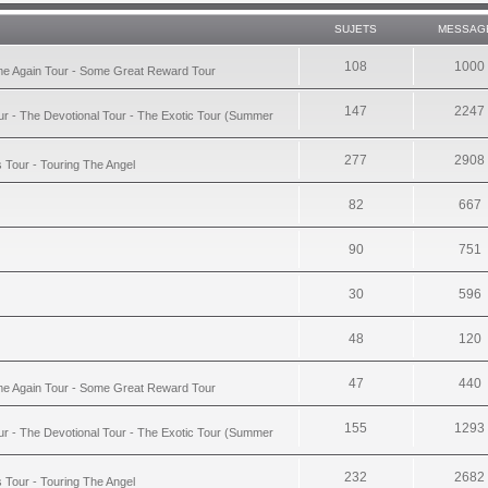
SUJETS
MESSAG
108
1000
ime Again Tour - Some Great Reward Tour
147
2247
ur - The Devotional Tour - The Exotic Tour (Summer
277
2908
s Tour - Touring The Angel
82
667
90
751
30
596
48
120
47
440
ime Again Tour - Some Great Reward Tour
155
1293
ur - The Devotional Tour - The Exotic Tour (Summer
232
2682
s Tour - Touring The Angel