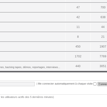
47
700
42
638
11
44
8
21
450
1907
1702
7769
440
3051
es, backing tapes, démos, reportages, interviews...
|
Me connecter automatiquement à chaque visite
r les utilisateurs actifs des 5 dernières minutes)