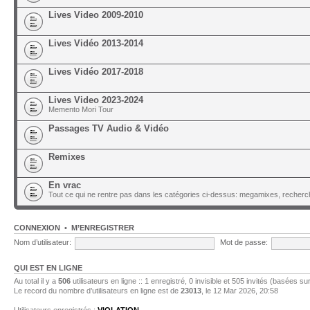
Lives Video 2009-2010
Lives Vidéo 2013-2014
Lives Vidéo 2017-2018
Lives Video 2023-2024
Memento Mori Tour
Passages TV Audio & Vidéo
Remixes
En vrac
Tout ce qui ne rentre pas dans les catégories ci-dessus: megamixes, recherch
CONNEXION
•
M’ENREGISTRER
Nom d’utilisateur:
Mot de passe:
QUI EST EN LIGNE
Au total il y a
506
utilisateurs en ligne :: 1 enregistré, 0 invisible et 505 invités (basées su
Le record du nombre d’utilisateurs en ligne est de
23013
, le 12 Mar 2026, 20:58
Utilisateurs enregistrés :
VIOLATION