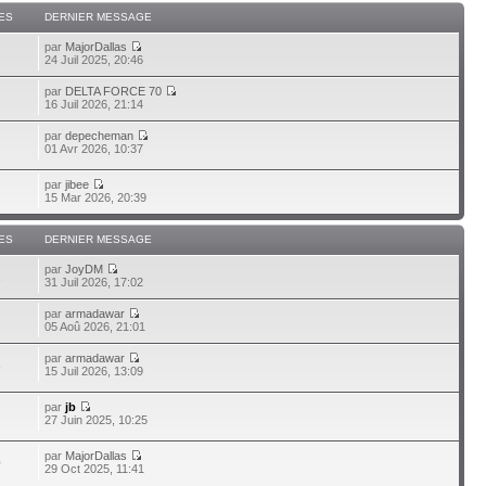
ES
DERNIER MESSAGE
par
MajorDallas
24 Juil 2025, 20:46
par
DELTA FORCE 70
16 Juil 2026, 21:14
par
depecheman
01 Avr 2026, 10:37
par
jibee
15 Mar 2026, 20:39
ES
DERNIER MESSAGE
par
JoyDM
1
31 Juil 2026, 17:02
par
armadawar
1
05 Aoû 2026, 21:01
par
armadawar
3
15 Juil 2026, 13:09
par
jb
27 Juin 2025, 10:25
par
MajorDallas
0
29 Oct 2025, 11:41