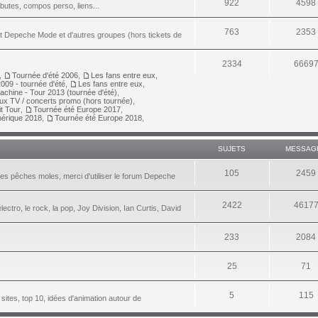
922
4598
ributes, compos perso, liens...
763
2353
nt Depeche Mode et d'autres groupes (hors tickets de
2334
6669
,
Tournée d'été 2006
,
Les fans entre eux
,
009 - tournée d'été
,
Les fans entre eux
,
achine - Tour 2013 (tournée d'été)
,
aux TV / concerts promo (hors tournée)
,
it Tour
,
Tournée été Europe 2017
,
érique 2018
,
Tournée été Europe 2018
,
SUJETS
MESSAG
105
2459
les pêches moles, merci d'utiliser le forum Depeche
2422
4617
lectro, le rock, la pop, Joy Division, Ian Curtis, David
233
2084
25
71
5
115
 sites, top 10, idées d'animation autour de