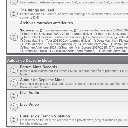
Counterfeits
... Artistes qui reprennent DM, artistes repris par DM, sorties de t
The things you sell
Petites annonces : Vendre, acheter ou échanger du matériel officiel concerna
concerts DM)
Archives tournées antérieures
Sous-forums:
Tournée européenne
,
Tournée nord-américaine 2005-2006
Tour of the Universe 2009 / 2010 - tournée d'hiver
,
Tour of the Universe 2
Tour of the Universe - tournée américaine
,
Les fans entre eux
,
Delta M
Delta Machine - Tour 2013/2014 (tournée d'hiver)
,
Delta Machine - Plate
Delta Machine - Tour 2013 (Amérique)
,
Les fans entre eux
,
Global Spir
Tournée Amérique 2017
,
Tournée hiver Europe 2017/2018
,
Tournée Am
Promotion : radio / TV / mini concerts (hors tournée)
,
Les fans entre eux
Autour de Depeche Mode
Forum Mute Records
Infos et discussions sur les artistes Mute Records passés et présents : Pour 
Mode.
Autour de Depeche Mode
Parce qu'il n'y pas que DM dans la vie : le punk, le post punk, les années 80 l'é
Bowie et tant d'autres...
Live Audio
Live Vidéo
L'atelier de French Violation
C'est dans ce forum qu'on recensera les projets web, projets d'articles pour le
frenchviolation.com...