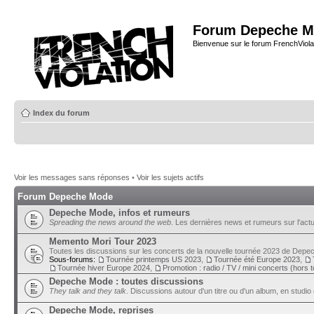
Forum Depeche M
Bienvenue sur le forum FrenchViola
Index du forum
Voir les messages sans réponses
•
Voir les sujets actifs
Forum Depeche Mode
Depeche Mode, infos et rumeurs
Spreading the news around the web
. Les dernières news et rumeurs sur l'actu
Memento Mori Tour 2023
Toutes les discussions sur les concerts de la nouvelle tournée 2023 de Dep
Sous-forums:
Tournée printemps US 2023
,
Tournée été Europe 2023
,
Tournée hiver Europe 2024
,
Promotion : radio / TV / mini concerts (hors 
Depeche Mode : toutes discussions
They talk and they talk
. Discussions autour d'un titre ou d'un album, en studio 
Depeche Mode, reprises