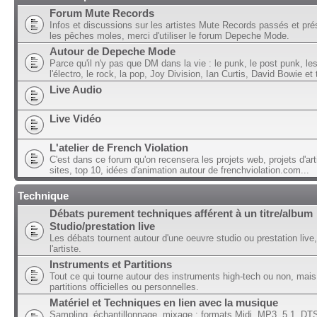
Forum Mute Records
Infos et discussions sur les artistes Mute Records passés et pré
les pêches moles, merci d'utiliser le forum Depeche Mode.
Autour de Depeche Mode
Parce qu'il n'y pas que DM dans la vie : le punk, le post punk, l
l'électro, le rock, la pop, Joy Division, Ian Curtis, David Bowie et t
Live Audio
Live Vidéo
L'atelier de French Violation
C'est dans ce forum qu'on recensera les projets web, projets d'art
sites, top 10, idées d'animation autour de frenchviolation.com...
Technique
Débats purement techniques afférent à un titre/album
Studio/prestation live
Les débats tournent autour d'une oeuvre studio ou prestation live,
l'artiste.
Instruments et Partitions
Tout ce qui tourne autour des instruments high-tech ou non, mais
partitions officielles ou personnelles.
Matériel et Techniques en lien avec la musique
Sampling, échantillonnage, mixage ; formats Midi, MP3, 5.1, DTS