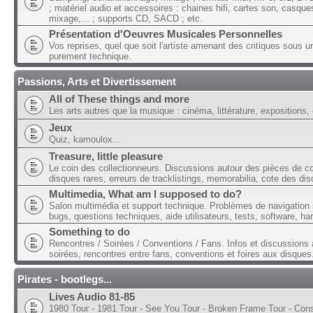
; matériel audio et accessoires : chaines hifi, cartes son, casque
mixage,... ; supports CD, SACD ; etc.
Présentation d'Oeuvres Musicales Personnelles
Vos reprises, quel que soit l'artiste amenant des critiques sous u
purement technique.
Passions, Arts et Divertissement
All of These things and more
Les arts autres que la musique : cinéma, littérature, expositions, 
Jeux
Quiz, kamoulox...
Treasure, little pleasure
Le coin des collectionneurs. Discussions autour des pièces de col
disques rares, erreurs de tracklistings, memorabilia, cote des dis
Multimedia, What am I supposed to do?
Salon multimédia et support technique. Problèmes de navigation 
bugs, questions techniques, aide utilisateurs, tests, software, ha
Something to do
Rencontres / Soirées / Conventions / Fans. Infos et discussions 
soirées, rencontres entre fans, conventions et foires aux disques
Pirates - bootlegs...
Lives Audio 81-85
1980 Tour - 1981 Tour - See You Tour - Broken Frame Tour - Con