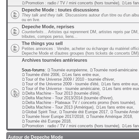
Promotion : radio / TV / mini concerts (hors tournée)
,
Les fan
Depeche Mode : toutes discussions
They talk and they talk
. Discussions autour d'un titre ou d'un alb
ou en live.
Depeche Mode, reprises
Counterfeits
... Artistes qui reprennent DM, artistes repris par DM,
tributes, compos perso, liens...
The things you sell
Petites annonces : Vendre, acheter ou échanger du matériel offic
Depeche Mode et d'autres groupes (hors tickets de concerts DM)
Archives tournées antérieures
Sous-forums:
Tournée européenne
,
Tournée nord-américaine
Tournée d'été 2006
,
Les fans entre eux
,
Tour of the Universe 2009 / 2010 - tournée d'hiver
,
Tour of the Universe 2009 - tournée d'été
,
Les fans entre eux
Tour of the Universe - tournée américaine
,
Les fans entre eu
Delta Machine - Tour 2013 (tournée d'été)
,
Delta Machine - Tour 2013/2014 (tournée d'hiver)
,
Delta Machine - Plateaux TV / concerts promo (hors tournée)
,
Delta Machine - Tour 2013 (Amérique)
,
Les fans entre eux
,
Global Spirit Tour
,
Tournée été Europe 2017
,
Tournée Amér
Tournée hiver Europe 2017/2018
,
Tournée Amérique 2018
,
Tournée été Europe 2018
,
Promotion : radio / TV / mini concerts (hors tournée)
,
Les fan
Autour de Depeche Mode