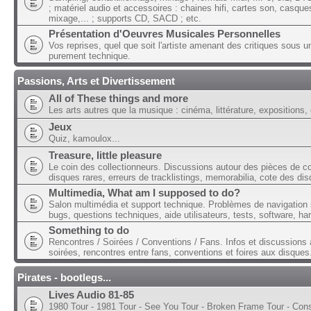
; matériel audio et accessoires : chaines hifi, cartes son, casque
mixage,... ; supports CD, SACD ; etc.
Présentation d'Oeuvres Musicales Personnelles
Vos reprises, quel que soit l'artiste amenant des critiques sous u
purement technique.
Passions, Arts et Divertissement
All of These things and more
Les arts autres que la musique : cinéma, littérature, expositions, 
Jeux
Quiz, kamoulox...
Treasure, little pleasure
Le coin des collectionneurs. Discussions autour des pièces de col
disques rares, erreurs de tracklistings, memorabilia, cote des dis
Multimedia, What am I supposed to do?
Salon multimédia et support technique. Problèmes de navigation 
bugs, questions techniques, aide utilisateurs, tests, software, ha
Something to do
Rencontres / Soirées / Conventions / Fans. Infos et discussions 
soirées, rencontres entre fans, conventions et foires aux disques
Pirates - bootlegs...
Lives Audio 81-85
1980 Tour - 1981 Tour - See You Tour - Broken Frame Tour - Con