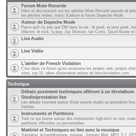
Forum Mute Records
Infos et discussions sur les artistes Mute Records passés et pré
les pêches moles, merci d'utiliser le forum Depeche Mode.
Autour de Depeche Mode
Parce qu'il n'y pas que DM dans la vie : le punk, le post punk, l
l'électro, le rock, la pop, Joy Division, Ian Curtis, David Bowie et t
Live Audio
Live Vidéo
L'atelier de French Violation
C'est dans ce forum qu'on recensera les projets web, projets d'art
sites, top 10, idées d'animation autour de frenchviolation.com...
Technique
Débats purement techniques afférent à un titre/album
Studio/prestation live
Les débats tournent autour d'une oeuvre studio ou prestation live,
l'artiste.
Instruments et Partitions
Tout ce qui tourne autour des instruments high-tech ou non, mais
partitions officielles ou personnelles.
Matériel et Techniques en lien avec la musique
Sampling, échantillonnage, mixage ; formats Midi, MP3, 5.1, DTS