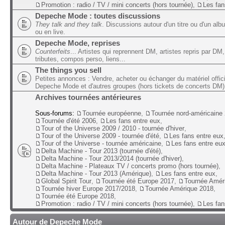
Promotion : radio / TV / mini concerts (hors tournée)
,
Les fan
Depeche Mode : toutes discussions
They talk and they talk
. Discussions autour d'un titre ou d'un alb
ou en live.
Depeche Mode, reprises
Counterfeits
... Artistes qui reprennent DM, artistes repris par DM,
tributes, compos perso, liens...
The things you sell
Petites annonces : Vendre, acheter ou échanger du matériel offic
Depeche Mode et d'autres groupes (hors tickets de concerts DM)
Archives tournées antérieures
Sous-forums:
Tournée européenne
,
Tournée nord-américaine
Tournée d'été 2006
,
Les fans entre eux
,
Tour of the Universe 2009 / 2010 - tournée d'hiver
,
Tour of the Universe 2009 - tournée d'été
,
Les fans entre eux
Tour of the Universe - tournée américaine
,
Les fans entre eu
Delta Machine - Tour 2013 (tournée d'été)
,
Delta Machine - Tour 2013/2014 (tournée d'hiver)
,
Delta Machine - Plateaux TV / concerts promo (hors tournée)
,
Delta Machine - Tour 2013 (Amérique)
,
Les fans entre eux
,
Global Spirit Tour
,
Tournée été Europe 2017
,
Tournée Amér
Tournée hiver Europe 2017/2018
,
Tournée Amérique 2018
,
Tournée été Europe 2018
,
Promotion : radio / TV / mini concerts (hors tournée)
,
Les fan
Autour de Depeche Mode