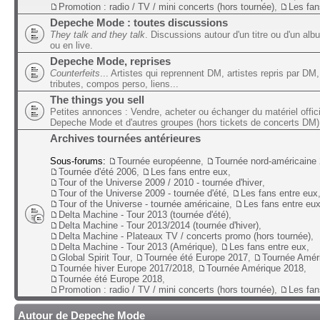
Promotion : radio / TV / mini concerts (hors tournée)
,
Les fan
Depeche Mode : toutes discussions
They talk and they talk
. Discussions autour d'un titre ou d'un alb
ou en live.
Depeche Mode, reprises
Counterfeits
... Artistes qui reprennent DM, artistes repris par DM,
tributes, compos perso, liens...
The things you sell
Petites annonces : Vendre, acheter ou échanger du matériel offic
Depeche Mode et d'autres groupes (hors tickets de concerts DM)
Archives tournées antérieures
Sous-forums:
Tournée européenne
,
Tournée nord-américaine
Tournée d'été 2006
,
Les fans entre eux
,
Tour of the Universe 2009 / 2010 - tournée d'hiver
,
Tour of the Universe 2009 - tournée d'été
,
Les fans entre eux
Tour of the Universe - tournée américaine
,
Les fans entre eu
Delta Machine - Tour 2013 (tournée d'été)
,
Delta Machine - Tour 2013/2014 (tournée d'hiver)
,
Delta Machine - Plateaux TV / concerts promo (hors tournée)
,
Delta Machine - Tour 2013 (Amérique)
,
Les fans entre eux
,
Global Spirit Tour
,
Tournée été Europe 2017
,
Tournée Amér
Tournée hiver Europe 2017/2018
,
Tournée Amérique 2018
,
Tournée été Europe 2018
,
Promotion : radio / TV / mini concerts (hors tournée)
,
Les fan
Autour de Depeche Mode