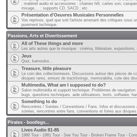
; matériel audio et accessoires : chaines hifi, cartes son, casque
mixage,... ; supports CD, SACD ; etc.
Présentation d'Oeuvres Musicales Personnelles
Vos reprises, quel que soit l'artiste amenant des critiques sous u
purement technique.
Passions, Arts et Divertissement
All of These things and more
Les arts autres que la musique : cinéma, littérature, expositions, 
Jeux
Quiz, kamoulox...
Treasure, little pleasure
Le coin des collectionneurs. Discussions autour des pièces de col
disques rares, erreurs de tracklistings, memorabilia, cote des dis
Multimedia, What am I supposed to do?
Salon multimédia et support technique. Problèmes de navigation 
bugs, questions techniques, aide utilisateurs, tests, software, ha
Something to do
Rencontres / Soirées / Conventions / Fans. Infos et discussions 
soirées, rencontres entre fans, conventions et foires aux disques
Pirates - bootlegs...
Lives Audio 81-85
1980 Tour - 1981 Tour - See You Tour - Broken Frame Tour - Con