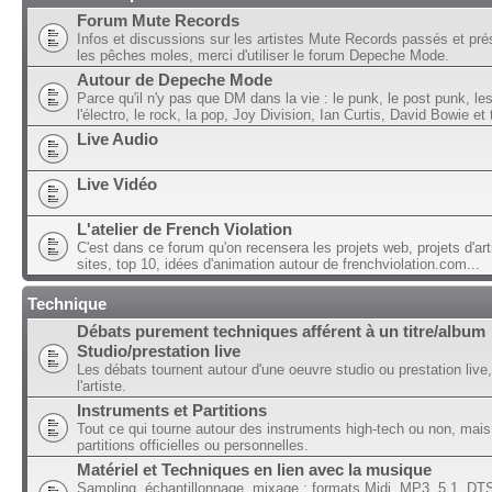
Forum Mute Records
Infos et discussions sur les artistes Mute Records passés et pré
les pêches moles, merci d'utiliser le forum Depeche Mode.
Autour de Depeche Mode
Parce qu'il n'y pas que DM dans la vie : le punk, le post punk, l
l'électro, le rock, la pop, Joy Division, Ian Curtis, David Bowie et t
Live Audio
Live Vidéo
L'atelier de French Violation
C'est dans ce forum qu'on recensera les projets web, projets d'art
sites, top 10, idées d'animation autour de frenchviolation.com...
Technique
Débats purement techniques afférent à un titre/album
Studio/prestation live
Les débats tournent autour d'une oeuvre studio ou prestation live,
l'artiste.
Instruments et Partitions
Tout ce qui tourne autour des instruments high-tech ou non, mais
partitions officielles ou personnelles.
Matériel et Techniques en lien avec la musique
Sampling, échantillonnage, mixage ; formats Midi, MP3, 5.1, DTS