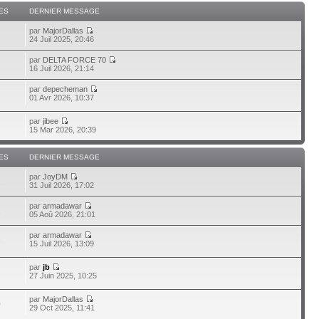
ES
DERNIER MESSAGE
par
MajorDallas
24 Juil 2025, 20:46
par
DELTA FORCE 70
16 Juil 2026, 21:14
par
depecheman
01 Avr 2026, 10:37
par
jibee
15 Mar 2026, 20:39
ES
DERNIER MESSAGE
par
JoyDM
1
31 Juil 2026, 17:02
par
armadawar
1
05 Aoû 2026, 21:01
par
armadawar
3
15 Juil 2026, 13:09
par
jb
27 Juin 2025, 10:25
par
MajorDallas
0
29 Oct 2025, 11:41