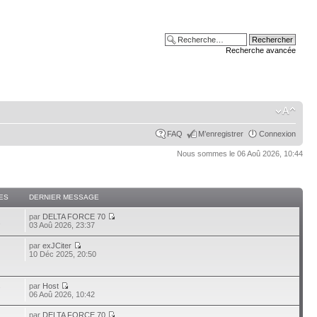
Recherche avancée
FAQ
M’enregistrer
Connexion
Nous sommes le 06 Aoû 2026, 10:44
ES
DERNIER MESSAGE
par
DELTA FORCE 70
2
03 Aoû 2026, 23:37
par
exJCiter
10 Déc 2025, 20:50
par
Host
7
06 Aoû 2026, 10:42
par
DELTA FORCE 70