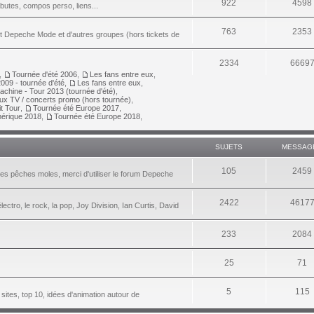
922
4598
ributes, compos perso, liens...
763
2353
nt Depeche Mode et d'autres groupes (hors tickets de
2334
6669
,
Tournée d'été 2006
,
Les fans entre eux
,
009 - tournée d'été
,
Les fans entre eux
,
achine - Tour 2013 (tournée d'été)
,
aux TV / concerts promo (hors tournée)
,
it Tour
,
Tournée été Europe 2017
,
érique 2018
,
Tournée été Europe 2018
,
SUJETS
MESSAG
105
2459
les pêches moles, merci d'utiliser le forum Depeche
2422
4617
lectro, le rock, la pop, Joy Division, Ian Curtis, David
233
2084
25
71
5
115
 sites, top 10, idées d'animation autour de