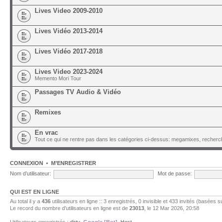
Lives Video 2009-2010
Lives Vidéo 2013-2014
Lives Vidéo 2017-2018
Lives Video 2023-2024
Memento Mori Tour
Passages TV Audio & Vidéo
Remixes
En vrac
Tout ce qui ne rentre pas dans les catégories ci-dessus: megamixes, recherch
CONNEXION
•
M’ENREGISTRER
Nom d’utilisateur:
Mot de passe:
QUI EST EN LIGNE
Au total il y a
436
utilisateurs en ligne :: 3 enregistrés, 0 invisible et 433 invités (basées s
Le record du nombre d’utilisateurs en ligne est de
23013
, le 12 Mar 2026, 20:58
Utilisateurs enregistrés :
dirty
,
Google [Bot]
,
Host