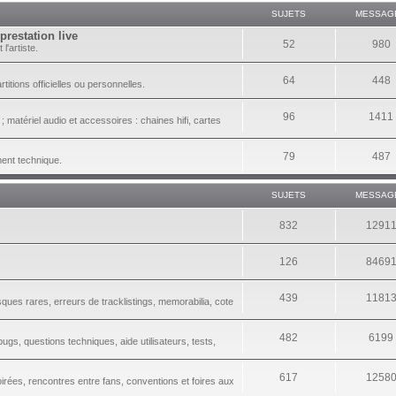
SUJETS
MESSAG
prestation live
52
980
l'artiste.
64
448
itions officielles ou personnelles.
96
1411
 matériel audio et accessoires : chaines hifi, cartes
79
487
ment technique.
SUJETS
MESSAG
832
1291
126
8469
439
1181
sques rares, erreurs de tracklistings, memorabilia, cote
482
6199
gs, questions techniques, aide utilisateurs, tests,
617
1258
irées, rencontres entre fans, conventions et foires aux