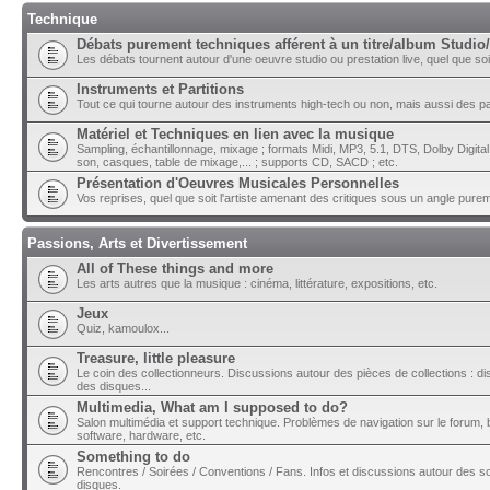
Technique
Débats purement techniques afférent à un titre/album Studio/
Les débats tournent autour d'une oeuvre studio ou prestation live, quel que soit 
Instruments et Partitions
Tout ce qui tourne autour des instruments high-tech ou non, mais aussi des part
Matériel et Techniques en lien avec la musique
Sampling, échantillonnage, mixage ; formats Midi, MP3, 5.1, DTS, Dolby Digital ;
son, casques, table de mixage,... ; supports CD, SACD ; etc.
Présentation d'Oeuvres Musicales Personnelles
Vos reprises, quel que soit l'artiste amenant des critiques sous un angle pure
Passions, Arts et Divertissement
All of These things and more
Les arts autres que la musique : cinéma, littérature, expositions, etc.
Jeux
Quiz, kamoulox...
Treasure, little pleasure
Le coin des collectionneurs. Discussions autour des pièces de collections : di
des disques...
Multimedia, What am I supposed to do?
Salon multimédia et support technique. Problèmes de navigation sur le forum, bu
software, hardware, etc.
Something to do
Rencontres / Soirées / Conventions / Fans. Infos et discussions autour des so
disques.