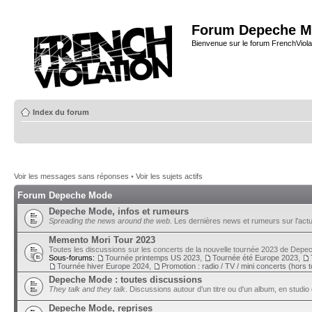
Forum Depeche M
Bienvenue sur le forum FrenchViola
Index du forum
Voir les messages sans réponses
•
Voir les sujets actifs
Forum Depeche Mode
Depeche Mode, infos et rumeurs
Spreading the news around the web
. Les dernières news et rumeurs sur l'actu
Memento Mori Tour 2023
Toutes les discussions sur les concerts de la nouvelle tournée 2023 de Dep
Sous-forums:
Tournée printemps US 2023
,
Tournée été Europe 2023
,
Tournée hiver Europe 2024
,
Promotion : radio / TV / mini concerts (hors 
Depeche Mode : toutes discussions
They talk and they talk
. Discussions autour d'un titre ou d'un album, en studio 
Depeche Mode, reprises