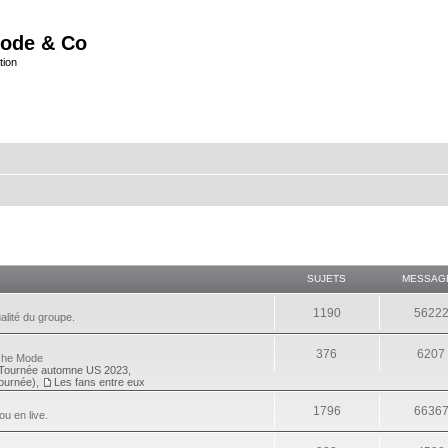
ode & Co
tion
SUJETS
MESSAG
1190
5622
alité du groupe.
376
6207
eche Mode
Tournée automne US 2023
,
tournée)
,
Les fans entre eux
1796
6636
ou en live.