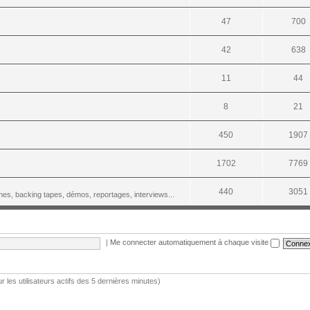
47
700
42
638
11
44
8
21
450
1907
1702
7769
440
3051
es, backing tapes, démos, reportages, interviews...
|
Me connecter automatiquement à chaque visite
ur les utilisateurs actifs des 5 dernières minutes)