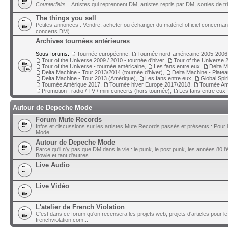
Counterfeits
... Artistes qui reprennent DM, artistes repris par DM, sorties de t
The things you sell
Petites annonces : Vendre, acheter ou échanger du matériel officiel concerna
concerts DM)
Archives tournées antérieures
Sous-forums:
Tournée européenne
,
Tournée nord-américaine 2005-2006
Tour of the Universe 2009 / 2010 - tournée d'hiver
,
Tour of the Universe 2
Tour of the Universe - tournée américaine
,
Les fans entre eux
,
Delta M
Delta Machine - Tour 2013/2014 (tournée d'hiver)
,
Delta Machine - Plate
Delta Machine - Tour 2013 (Amérique)
,
Les fans entre eux
,
Global Spir
Tournée Amérique 2017
,
Tournée hiver Europe 2017/2018
,
Tournée Am
Promotion : radio / TV / mini concerts (hors tournée)
,
Les fans entre eux
Autour de Depeche Mode
Forum Mute Records
Infos et discussions sur les artistes Mute Records passés et présents : Pour 
Mode.
Autour de Depeche Mode
Parce qu'il n'y pas que DM dans la vie : le punk, le post punk, les années 80 l'é
Bowie et tant d'autres...
Live Audio
Live Vidéo
L'atelier de French Violation
C'est dans ce forum qu'on recensera les projets web, projets d'articles pour le
frenchviolation.com...