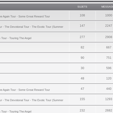
SUJETS
MESSAG
108
1000
ime Again Tour - Some Great Reward Tour
147
2247
ur - The Devotional Tour - The Exotic Tour (Summer
277
2908
s Tour - Touring The Angel
82
667
90
751
30
596
48
120
47
440
ime Again Tour - Some Great Reward Tour
155
1293
ur - The Devotional Tour - The Exotic Tour (Summer
232
2682
s Tour - Touring The Angel