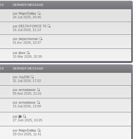
ES
DERNIER MESSAGE
par
MajorDallas
24 Juil 2025, 20:46
par
DELTA FORCE 70
16 Juil 2026, 21:14
par
depecheman
01 Avr 2026, 10:37
par
jibee
15 Mar 2026, 20:39
ES
DERNIER MESSAGE
par
JoyDM
1
31 Juil 2026, 17:02
par
armadawar
1
05 Aoû 2026, 21:01
par
armadawar
3
15 Juil 2026, 13:09
par
jb
27 Juin 2025, 10:25
par
MajorDallas
0
29 Oct 2025, 11:41