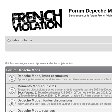
Forum Depeche M
Bienvenue sur le forum FrenchViola
Index du forum
Voir les messages sans réponses
•
Voir les sujets actifs
Forum Depeche Mode
Depeche Mode, infos et rumeurs
Spreading the news around the web
. Les dernières news et rumeurs sur l'actu
Memento Mori Tour 2023
Toutes les discussions sur les concerts de la nouvelle tournée 2023 de Dep
Sous-forums:
Tournée printemps US 2023
,
Tournée été Europe 2023
,
Tournée hiver Europe 2024
,
Promotion : radio / TV / mini concerts (hors 
Depeche Mode : toutes discussions
They talk and they talk
. Discussions autour d'un titre ou d'un album, en studio 
Depeche Mode, reprises