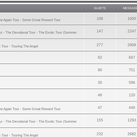
SUJETS
MESSAG
108
1000
ime Again Tour - Some Great Reward Tour
147
2247
ur - The Devotional Tour - The Exotic Tour (Summer
277
2908
s Tour - Touring The Angel
82
667
90
751
30
596
48
120
47
440
ime Again Tour - Some Great Reward Tour
155
1293
ur - The Devotional Tour - The Exotic Tour (Summer
232
2682
s Tour - Touring The Angel