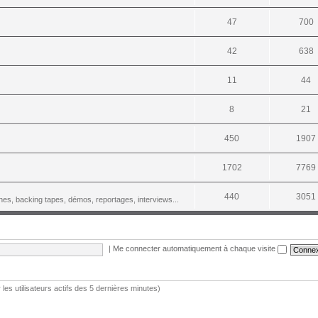
47
700
42
638
11
44
8
21
450
1907
1702
7769
440
3051
es, backing tapes, démos, reportages, interviews...
|
Me connecter automatiquement à chaque visite
r les utilisateurs actifs des 5 dernières minutes)