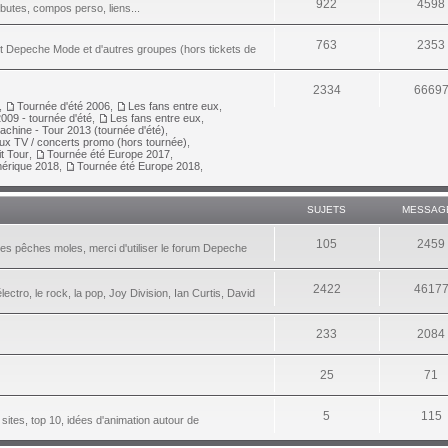
922
4598
ributes, compos perso, liens...
763
2353
nt Depeche Mode et d'autres groupes (hors tickets de
2334
6669
,
Tournée d'été 2006
,
Les fans entre eux
,
009 - tournée d'été
,
Les fans entre eux
,
achine - Tour 2013 (tournée d'été)
,
aux TV / concerts promo (hors tournée)
,
it Tour
,
Tournée été Europe 2017
,
érique 2018
,
Tournée été Europe 2018
,
SUJETS
MESSAG
105
2459
les pêches moles, merci d'utiliser le forum Depeche
2422
4617
lectro, le rock, la pop, Joy Division, Ian Curtis, David
233
2084
25
71
5
115
 sites, top 10, idées d'animation autour de