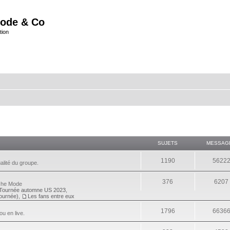
ode & Co
tion
SUJETS
MESSAG
1190
5622
alité du groupe.
376
6207
eche Mode
Tournée automne US 2023
,
tournée)
,
Les fans entre eux
1796
6636
ou en live.