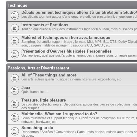
Technique
Débats purement techniques afférent à un titre/album Studio/
Les débats tournent autour d'une oeuvre studio ou prestation live, quel que soit 
Instruments et Partitions
Tout ce qui tourne autour des instruments high-tech ou non, mais aussi des part
Matériel et Techniques en lien avec la musique
Sampling, échantillonnage, mixage ; formats Midi, MP3, 5.1, DTS, Dolby Digital ;
son, casques, table de mixage,... ; supports CD, SACD ; etc.
Présentation d'Oeuvres Musicales Personnelles
Vos reprises, quel que soit l'artiste amenant des critiques sous un angle pure
Passions, Arts et Divertissement
All of These things and more
Les arts autres que la musique : cinéma, littérature, expositions, etc.
Jeux
Quiz, kamoulox...
Treasure, little pleasure
Le coin des collectionneurs. Discussions autour des pièces de collections : di
des disques...
Multimedia, What am I supposed to do?
Salon multimédia et support technique. Problèmes de navigation sur le forum, bu
software, hardware, etc.
Something to do
Rencontres / Soirées / Conventions / Fans. Infos et discussions autour des so
disques.