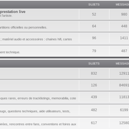
SUJETS
MESSAG
prestation live
52
980
l'artiste.
64
448
itions officielles ou personnelles.
96
1411
 matériel audio et accessoires : chaines hifi, cartes
79
487
ment technique.
SUJETS
MESSAG
832
1291
126
8469
439
1181
sques rares, erreurs de tracklistings, memorabilia, cote
482
6199
gs, questions techniques, aide utilisateurs, tests,
617
1258
irées, rencontres entre fans, conventions et foires aux