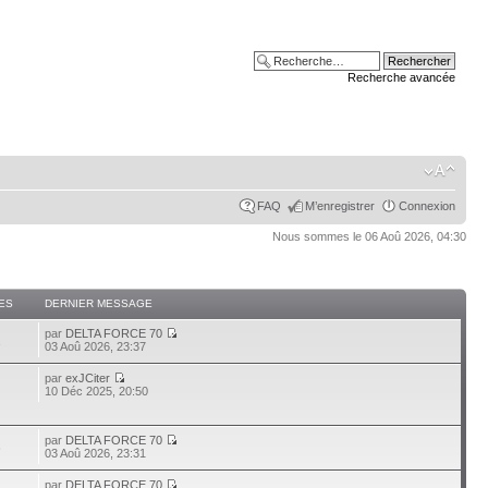
Recherche avancée
FAQ
M’enregistrer
Connexion
Nous sommes le 06 Aoû 2026, 04:30
ES
DERNIER MESSAGE
par
DELTA FORCE 70
2
03 Aoû 2026, 23:37
par
exJCiter
10 Déc 2025, 20:50
par
DELTA FORCE 70
6
03 Aoû 2026, 23:31
par
DELTA FORCE 70