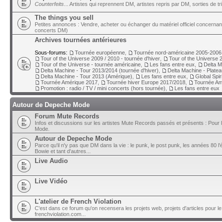
Counterfeits
... Artistes qui reprennent DM, artistes repris par DM, sorties de t
The things you sell
Petites annonces : Vendre, acheter ou échanger du matériel officiel concerna
concerts DM)
Archives tournées antérieures
Sous-forums:
Tournée européenne
,
Tournée nord-américaine 2005-2006
Tour of the Universe 2009 / 2010 - tournée d'hiver
,
Tour of the Universe 2
Tour of the Universe - tournée américaine
,
Les fans entre eux
,
Delta M
Delta Machine - Tour 2013/2014 (tournée d'hiver)
,
Delta Machine - Plate
Delta Machine - Tour 2013 (Amérique)
,
Les fans entre eux
,
Global Spir
Tournée Amérique 2017
,
Tournée hiver Europe 2017/2018
,
Tournée Am
Promotion : radio / TV / mini concerts (hors tournée)
,
Les fans entre eux
Autour de Depeche Mode
Forum Mute Records
Infos et discussions sur les artistes Mute Records passés et présents : Pour 
Mode.
Autour de Depeche Mode
Parce qu'il n'y pas que DM dans la vie : le punk, le post punk, les années 80 l'é
Bowie et tant d'autres...
Live Audio
Live Vidéo
L'atelier de French Violation
C'est dans ce forum qu'on recensera les projets web, projets d'articles pour le
frenchviolation.com...