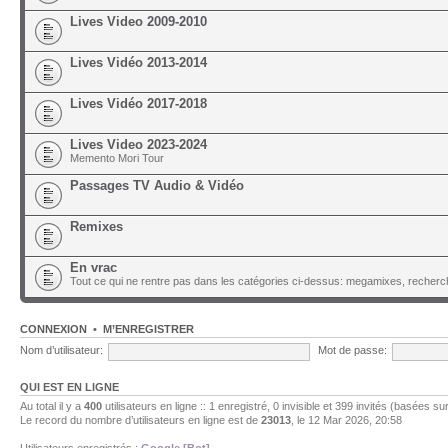
Lives Video 2009-2010
Lives Vidéo 2013-2014
Lives Vidéo 2017-2018
Lives Video 2023-2024
Memento Mori Tour
Passages TV Audio & Vidéo
Remixes
En vrac
Tout ce qui ne rentre pas dans les catégories ci-dessus: megamixes, recherch
CONNEXION
•
M’ENREGISTRER
Nom d’utilisateur:
Mot de passe:
QUI EST EN LIGNE
Au total il y a
400
utilisateurs en ligne :: 1 enregistré, 0 invisible et 399 invités (basées su
Le record du nombre d’utilisateurs en ligne est de
23013
, le 12 Mar 2026, 20:58
Utilisateurs enregistrés :
Google [Bot]