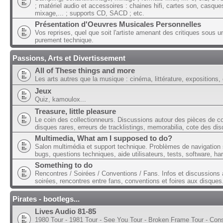
; matériel audio et accessoires : chaines hifi, cartes son, casque
mixage,... ; supports CD, SACD ; etc.
Présentation d'Oeuvres Musicales Personnelles
Vos reprises, quel que soit l'artiste amenant des critiques sous u
purement technique.
Passions, Arts et Divertissement
All of These things and more
Les arts autres que la musique : cinéma, littérature, expositions, 
Jeux
Quiz, kamoulox...
Treasure, little pleasure
Le coin des collectionneurs. Discussions autour des pièces de col
disques rares, erreurs de tracklistings, memorabilia, cote des dis
Multimedia, What am I supposed to do?
Salon multimédia et support technique. Problèmes de navigation 
bugs, questions techniques, aide utilisateurs, tests, software, ha
Something to do
Rencontres / Soirées / Conventions / Fans. Infos et discussions 
soirées, rencontres entre fans, conventions et foires aux disques
Pirates - bootlegs...
Lives Audio 81-85
1980 Tour - 1981 Tour - See You Tour - Broken Frame Tour - Con