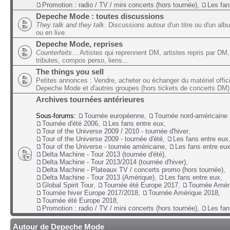
Promotion : radio / TV / mini concerts (hors tournée)
,
Les fan
Depeche Mode : toutes discussions
They talk and they talk
. Discussions autour d'un titre ou d'un alb
ou en live.
Depeche Mode, reprises
Counterfeits
... Artistes qui reprennent DM, artistes repris par DM,
tributes, compos perso, liens...
The things you sell
Petites annonces : Vendre, acheter ou échanger du matériel offic
Depeche Mode et d'autres groupes (hors tickets de concerts DM)
Archives tournées antérieures
Sous-forums:
Tournée européenne
,
Tournée nord-américaine
Tournée d'été 2006
,
Les fans entre eux
,
Tour of the Universe 2009 / 2010 - tournée d'hiver
,
Tour of the Universe 2009 - tournée d'été
,
Les fans entre eux
Tour of the Universe - tournée américaine
,
Les fans entre eu
Delta Machine - Tour 2013 (tournée d'été)
,
Delta Machine - Tour 2013/2014 (tournée d'hiver)
,
Delta Machine - Plateaux TV / concerts promo (hors tournée)
,
Delta Machine - Tour 2013 (Amérique)
,
Les fans entre eux
,
Global Spirit Tour
,
Tournée été Europe 2017
,
Tournée Amér
Tournée hiver Europe 2017/2018
,
Tournée Amérique 2018
,
Tournée été Europe 2018
,
Promotion : radio / TV / mini concerts (hors tournée)
,
Les fan
Autour de Depeche Mode