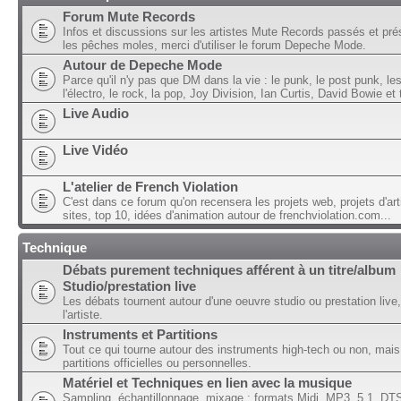
Forum Mute Records
Infos et discussions sur les artistes Mute Records passés et pré
les pêches moles, merci d'utiliser le forum Depeche Mode.
Autour de Depeche Mode
Parce qu'il n'y pas que DM dans la vie : le punk, le post punk, l
l'électro, le rock, la pop, Joy Division, Ian Curtis, David Bowie et t
Live Audio
Live Vidéo
L'atelier de French Violation
C'est dans ce forum qu'on recensera les projets web, projets d'art
sites, top 10, idées d'animation autour de frenchviolation.com...
Technique
Débats purement techniques afférent à un titre/album
Studio/prestation live
Les débats tournent autour d'une oeuvre studio ou prestation live,
l'artiste.
Instruments et Partitions
Tout ce qui tourne autour des instruments high-tech ou non, mais
partitions officielles ou personnelles.
Matériel et Techniques en lien avec la musique
Sampling, échantillonnage, mixage ; formats Midi, MP3, 5.1, DTS