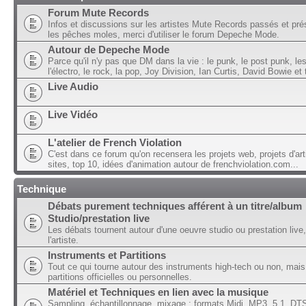
Forum Mute Records
Infos et discussions sur les artistes Mute Records passés et pré
les pêches moles, merci d'utiliser le forum Depeche Mode.
Autour de Depeche Mode
Parce qu'il n'y pas que DM dans la vie : le punk, le post punk, l
l'électro, le rock, la pop, Joy Division, Ian Curtis, David Bowie et t
Live Audio
Live Vidéo
L'atelier de French Violation
C'est dans ce forum qu'on recensera les projets web, projets d'art
sites, top 10, idées d'animation autour de frenchviolation.com...
Technique
Débats purement techniques afférent à un titre/album
Studio/prestation live
Les débats tournent autour d'une oeuvre studio ou prestation live,
l'artiste.
Instruments et Partitions
Tout ce qui tourne autour des instruments high-tech ou non, mais
partitions officielles ou personnelles.
Matériel et Techniques en lien avec la musique
Sampling, échantillonnage, mixage ; formats Midi, MP3, 5.1, DTS