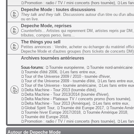
Promotion : radio / TV / mini concerts (hors tournée)
,
Les fan
Depeche Mode : toutes discussions
They talk and they talk
. Discussions autour d'un titre ou d'un alb
ou en live.
Depeche Mode, reprises
Counterfeits
... Artistes qui reprennent DM, artistes repris par DM,
tributes, compos perso, liens...
The things you sell
Petites annonces : Vendre, acheter ou échanger du matériel offic
Depeche Mode et d'autres groupes (hors tickets de concerts DM)
Archives tournées antérieures
Sous-forums:
Tournée européenne
,
Tournée nord-américaine
Tournée d'été 2006
,
Les fans entre eux
,
Tour of the Universe 2009 / 2010 - tournée d'hiver
,
Tour of the Universe 2009 - tournée d'été
,
Les fans entre eux
Tour of the Universe - tournée américaine
,
Les fans entre eu
Delta Machine - Tour 2013 (tournée d'été)
,
Delta Machine - Tour 2013/2014 (tournée d'hiver)
,
Delta Machine - Plateaux TV / concerts promo (hors tournée)
,
Delta Machine - Tour 2013 (Amérique)
,
Les fans entre eux
,
Global Spirit Tour
,
Tournée été Europe 2017
,
Tournée Amér
Tournée hiver Europe 2017/2018
,
Tournée Amérique 2018
,
Tournée été Europe 2018
,
Promotion : radio / TV / mini concerts (hors tournée)
,
Les fan
Autour de Depeche Mode