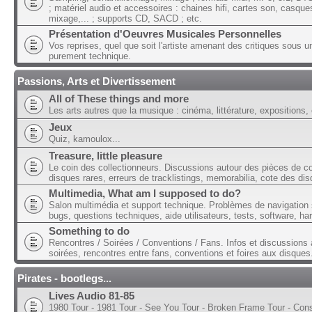
; matériel audio et accessoires : chaines hifi, cartes son, casque
mixage,... ; supports CD, SACD ; etc.
Présentation d'Oeuvres Musicales Personnelles
Vos reprises, quel que soit l'artiste amenant des critiques sous u
purement technique.
Passions, Arts et Divertissement
All of These things and more
Les arts autres que la musique : cinéma, littérature, expositions, 
Jeux
Quiz, kamoulox...
Treasure, little pleasure
Le coin des collectionneurs. Discussions autour des pièces de col
disques rares, erreurs de tracklistings, memorabilia, cote des dis
Multimedia, What am I supposed to do?
Salon multimédia et support technique. Problèmes de navigation 
bugs, questions techniques, aide utilisateurs, tests, software, ha
Something to do
Rencontres / Soirées / Conventions / Fans. Infos et discussions 
soirées, rencontres entre fans, conventions et foires aux disques
Pirates - bootlegs...
Lives Audio 81-85
1980 Tour - 1981 Tour - See You Tour - Broken Frame Tour - Con