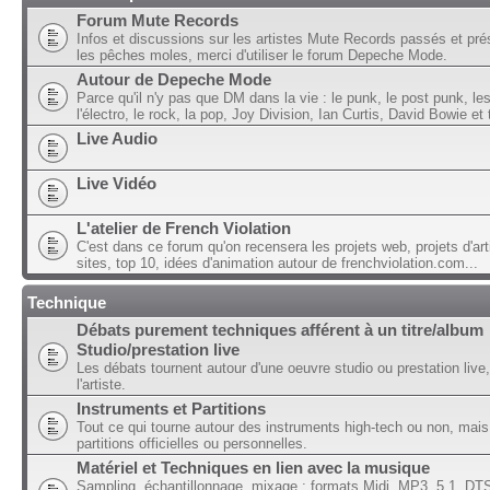
Forum Mute Records
Infos et discussions sur les artistes Mute Records passés et pré
les pêches moles, merci d'utiliser le forum Depeche Mode.
Autour de Depeche Mode
Parce qu'il n'y pas que DM dans la vie : le punk, le post punk, l
l'électro, le rock, la pop, Joy Division, Ian Curtis, David Bowie et t
Live Audio
Live Vidéo
L'atelier de French Violation
C'est dans ce forum qu'on recensera les projets web, projets d'art
sites, top 10, idées d'animation autour de frenchviolation.com...
Technique
Débats purement techniques afférent à un titre/album
Studio/prestation live
Les débats tournent autour d'une oeuvre studio ou prestation live,
l'artiste.
Instruments et Partitions
Tout ce qui tourne autour des instruments high-tech ou non, mais
partitions officielles ou personnelles.
Matériel et Techniques en lien avec la musique
Sampling, échantillonnage, mixage ; formats Midi, MP3, 5.1, DTS