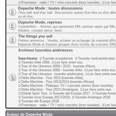
Promotion : radio / TV / mini concerts (hors tournée)
,
Les fan
Depeche Mode : toutes discussions
They talk and they talk
. Discussions autour d'un titre ou d'un alb
ou en live.
Depeche Mode, reprises
Counterfeits
... Artistes qui reprennent DM, artistes repris par DM,
tributes, compos perso, liens...
The things you sell
Petites annonces : Vendre, acheter ou échanger du matériel offic
Depeche Mode et d'autres groupes (hors tickets de concerts DM)
Archives tournées antérieures
Sous-forums:
Tournée européenne
,
Tournée nord-américaine
Tournée d'été 2006
,
Les fans entre eux
,
Tour of the Universe 2009 / 2010 - tournée d'hiver
,
Tour of the Universe 2009 - tournée d'été
,
Les fans entre eux
Tour of the Universe - tournée américaine
,
Les fans entre eu
Delta Machine - Tour 2013 (tournée d'été)
,
Delta Machine - Tour 2013/2014 (tournée d'hiver)
,
Delta Machine - Plateaux TV / concerts promo (hors tournée)
,
Delta Machine - Tour 2013 (Amérique)
,
Les fans entre eux
,
Global Spirit Tour
,
Tournée été Europe 2017
,
Tournée Amér
Tournée hiver Europe 2017/2018
,
Tournée Amérique 2018
,
Tournée été Europe 2018
,
Promotion : radio / TV / mini concerts (hors tournée)
,
Les fan
Autour de Depeche Mode