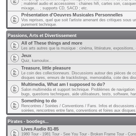
; matériel audio et accessoires : chaines hifi, cartes son, casque
mixage,... ; supports CD, SACD ; etc.
Présentation d'Oeuvres Musicales Personnelles
Vos reprises, quel que soit l'artiste amenant des critiques sous u
purement technique.
Passions, Arts et Divertissement
All of These things and more
Les arts autres que la musique : cinéma, littérature, expositions, 
Jeux
Quiz, kamoulox...
Treasure, little pleasure
Le coin des collectionneurs. Discussions autour des pièces de col
disques rares, erreurs de tracklistings, memorabilia, cote des dis
Multimedia, What am I supposed to do?
Salon multimédia et support technique. Problèmes de navigation 
bugs, questions techniques, aide utilisateurs, tests, software, ha
Something to do
Rencontres / Soirées / Conventions / Fans. Infos et discussions 
soirées, rencontres entre fans, conventions et foires aux disques
Pirates - bootlegs...
Lives Audio 81-85
1980 Tour - 1981 Tour - See You Tour - Broken Frame Tour - Con