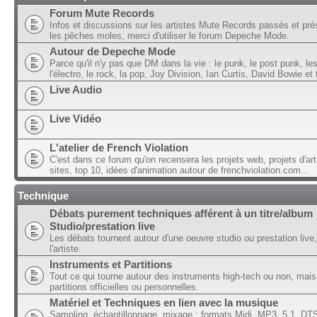
Forum Mute Records
Infos et discussions sur les artistes Mute Records passés et pré
les pêches moles, merci d'utiliser le forum Depeche Mode.
Autour de Depeche Mode
Parce qu'il n'y pas que DM dans la vie : le punk, le post punk, l
l'électro, le rock, la pop, Joy Division, Ian Curtis, David Bowie et t
Live Audio
Live Vidéo
L'atelier de French Violation
C'est dans ce forum qu'on recensera les projets web, projets d'art
sites, top 10, idées d'animation autour de frenchviolation.com...
Technique
Débats purement techniques afférent à un titre/album
Studio/prestation live
Les débats tournent autour d'une oeuvre studio ou prestation live,
l'artiste.
Instruments et Partitions
Tout ce qui tourne autour des instruments high-tech ou non, mais
partitions officielles ou personnelles.
Matériel et Techniques en lien avec la musique
Sampling, échantillonnage, mixage ; formats Midi, MP3, 5.1, DTS