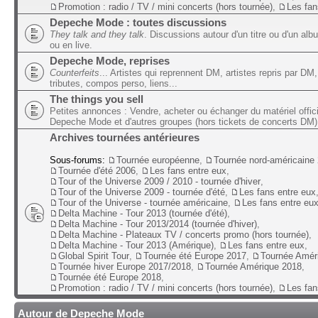
Promotion : radio / TV / mini concerts (hors tournée)
,
Les fan
Depeche Mode : toutes discussions
They talk and they talk
. Discussions autour d'un titre ou d'un alb
ou en live.
Depeche Mode, reprises
Counterfeits
... Artistes qui reprennent DM, artistes repris par DM,
tributes, compos perso, liens...
The things you sell
Petites annonces : Vendre, acheter ou échanger du matériel offic
Depeche Mode et d'autres groupes (hors tickets de concerts DM)
Archives tournées antérieures
Sous-forums:
Tournée européenne
,
Tournée nord-américaine
Tournée d'été 2006
,
Les fans entre eux
,
Tour of the Universe 2009 / 2010 - tournée d'hiver
,
Tour of the Universe 2009 - tournée d'été
,
Les fans entre eux
Tour of the Universe - tournée américaine
,
Les fans entre eu
Delta Machine - Tour 2013 (tournée d'été)
,
Delta Machine - Tour 2013/2014 (tournée d'hiver)
,
Delta Machine - Plateaux TV / concerts promo (hors tournée)
,
Delta Machine - Tour 2013 (Amérique)
,
Les fans entre eux
,
Global Spirit Tour
,
Tournée été Europe 2017
,
Tournée Amér
Tournée hiver Europe 2017/2018
,
Tournée Amérique 2018
,
Tournée été Europe 2018
,
Promotion : radio / TV / mini concerts (hors tournée)
,
Les fan
Autour de Depeche Mode