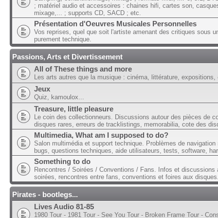
; matériel audio et accessoires : chaines hifi, cartes son, casque
mixage,... ; supports CD, SACD ; etc.
Présentation d'Oeuvres Musicales Personnelles
Vos reprises, quel que soit l'artiste amenant des critiques sous u
purement technique.
Passions, Arts et Divertissement
All of These things and more
Les arts autres que la musique : cinéma, littérature, expositions, 
Jeux
Quiz, kamoulox...
Treasure, little pleasure
Le coin des collectionneurs. Discussions autour des pièces de col
disques rares, erreurs de tracklistings, memorabilia, cote des dis
Multimedia, What am I supposed to do?
Salon multimédia et support technique. Problèmes de navigation 
bugs, questions techniques, aide utilisateurs, tests, software, ha
Something to do
Rencontres / Soirées / Conventions / Fans. Infos et discussions 
soirées, rencontres entre fans, conventions et foires aux disques
Pirates - bootlegs...
Lives Audio 81-85
1980 Tour - 1981 Tour - See You Tour - Broken Frame Tour - Con