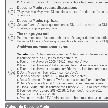
Promotion : radio / TV / mini concerts (hors tournée)
,
Les fan
Depeche Mode : toutes discussions
They talk and they talk
. Discussions autour d'un titre ou d'un alb
ou en live.
Depeche Mode, reprises
Counterfeits
... Artistes qui reprennent DM, artistes repris par DM,
tributes, compos perso, liens...
The things you sell
Petites annonces : Vendre, acheter ou échanger du matériel offic
Depeche Mode et d'autres groupes (hors tickets de concerts DM)
Archives tournées antérieures
Sous-forums:
Tournée européenne
,
Tournée nord-américaine
Tournée d'été 2006
,
Les fans entre eux
,
Tour of the Universe 2009 / 2010 - tournée d'hiver
,
Tour of the Universe 2009 - tournée d'été
,
Les fans entre eux
Tour of the Universe - tournée américaine
,
Les fans entre eu
Delta Machine - Tour 2013 (tournée d'été)
,
Delta Machine - Tour 2013/2014 (tournée d'hiver)
,
Delta Machine - Plateaux TV / concerts promo (hors tournée)
,
Delta Machine - Tour 2013 (Amérique)
,
Les fans entre eux
,
Global Spirit Tour
,
Tournée été Europe 2017
,
Tournée Amér
Tournée hiver Europe 2017/2018
,
Tournée Amérique 2018
,
Tournée été Europe 2018
,
Promotion : radio / TV / mini concerts (hors tournée)
,
Les fan
Autour de Depeche Mode