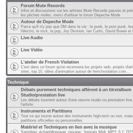
Forum Mute Records
Infos et discussions sur les artistes Mute Records passés et pré
les pêches moles, merci d'utiliser le forum Depeche Mode.
Autour de Depeche Mode
Parce qu'il n'y pas que DM dans la vie : le punk, le post punk, l
l'électro, le rock, la pop, Joy Division, Ian Curtis, David Bowie et t
Live Audio
Live Vidéo
L'atelier de French Violation
C'est dans ce forum qu'on recensera les projets web, projets d'art
sites, top 10, idées d'animation autour de frenchviolation.com...
Technique
Débats purement techniques afférent à un titre/album
Studio/prestation live
Les débats tournent autour d'une oeuvre studio ou prestation live,
l'artiste.
Instruments et Partitions
Tout ce qui tourne autour des instruments high-tech ou non, mais
partitions officielles ou personnelles.
Matériel et Techniques en lien avec la musique
Sampling, échantillonnage, mixage ; formats Midi, MP3, 5.1, DTS