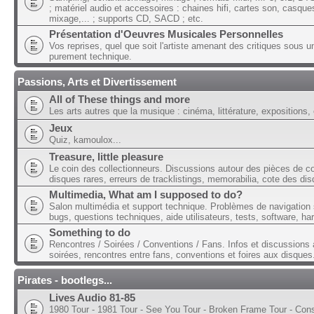
; matériel audio et accessoires : chaines hifi, cartes son, casque
mixage,... ; supports CD, SACD ; etc.
Présentation d'Oeuvres Musicales Personnelles
Vos reprises, quel que soit l'artiste amenant des critiques sous u
purement technique.
Passions, Arts et Divertissement
All of These things and more
Les arts autres que la musique : cinéma, littérature, expositions, 
Jeux
Quiz, kamoulox...
Treasure, little pleasure
Le coin des collectionneurs. Discussions autour des pièces de col
disques rares, erreurs de tracklistings, memorabilia, cote des dis
Multimedia, What am I supposed to do?
Salon multimédia et support technique. Problèmes de navigation 
bugs, questions techniques, aide utilisateurs, tests, software, ha
Something to do
Rencontres / Soirées / Conventions / Fans. Infos et discussions 
soirées, rencontres entre fans, conventions et foires aux disques
Pirates - bootlegs...
Lives Audio 81-85
1980 Tour - 1981 Tour - See You Tour - Broken Frame Tour - Con