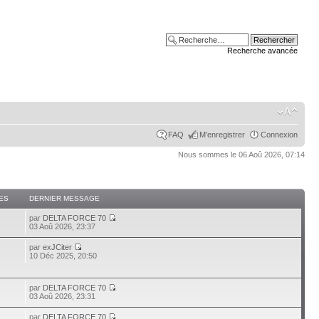
Recherche avancée
FAQ
M’enregistrer
Connexion
Nous sommes le 06 Aoû 2026, 07:14
ES
DERNIER MESSAGE
par
DELTA FORCE 70
2
03 Aoû 2026, 23:37
par
exJCiter
10 Déc 2025, 20:50
par
DELTA FORCE 70
6
03 Aoû 2026, 23:31
par
DELTA FORCE 70