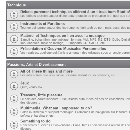
Technique
Débats purement techniques afférent à un titre/album Studio/
Les débats tournent autour d'une oeuvre studio ou prestation live, quel que soit 
Instruments et Partitions
Tout ce qui tourne autour des instruments high-tech ou non, mais aussi des part
Matériel et Techniques en lien avec la musique
Sampling, échantillonnage, mixage ; formats Midi, MP3, 5.1, DTS, Dolby Digital ;
son, casques, table de mixage,... ; supports CD, SACD ; etc.
Présentation d'Oeuvres Musicales Personnelles
Vos reprises, quel que soit l'artiste amenant des critiques sous un angle pure
Passions, Arts et Divertissement
All of These things and more
Les arts autres que la musique : cinéma, littérature, expositions, etc.
Jeux
Quiz, kamoulox...
Treasure, little pleasure
Le coin des collectionneurs. Discussions autour des pièces de collections : di
des disques...
Multimedia, What am I supposed to do?
Salon multimédia et support technique. Problèmes de navigation sur le forum, bu
software, hardware, etc.
Something to do
Rencontres / Soirées / Conventions / Fans. Infos et discussions autour des so
disques.