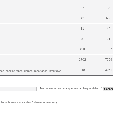
47
700
42
638
11
44
8
21
450
1907
1702
7769
440
3051
es, backing tapes, démos, reportages, interviews...
|
Me connecter automatiquement à chaque visite
r les utilisateurs actifs des 5 dernières minutes)