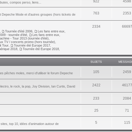
922
4598
ributes, compos perso, liens...
763
2353
nt Depeche Mode et d'autres groupes (hors tickets de
2334
6669
,
Tournée d'été 2006
,
Les fans entre eux
,
009 - tournée d'été
,
Les fans entre eux
,
achine - Tour 2013 (tournée d'été)
,
aux TV / concerts promo (hors tournée)
,
it Tour
,
Tournée été Europe 2017
,
érique 2018
,
Tournée été Europe 2018
,
SUJETS
MESSAG
105
2459
les pêches moles, merci d'utiliser le forum Depeche
2422
4617
lectro, le rock, la pop, Joy Division, Ian Curtis, David
233
2084
25
71
5
115
 sites, top 10, idées d'animation autour de