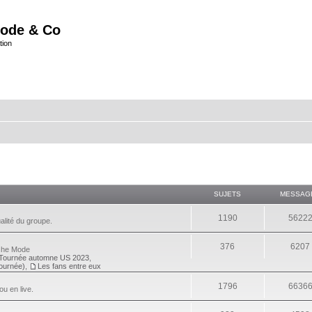
ode & Co
tion
SUJETS
MESSAG
1190
5622
alité du groupe.
376
6207
eche Mode
Tournée automne US 2023
,
tournée)
,
Les fans entre eux
1796
6636
ou en live.