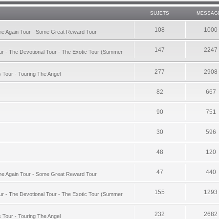
SUJETS
MESSAG
108
1000
ime Again Tour - Some Great Reward Tour
147
2247
ur - The Devotional Tour - The Exotic Tour (Summer
277
2908
s Tour - Touring The Angel
82
667
90
751
30
596
48
120
47
440
ime Again Tour - Some Great Reward Tour
155
1293
ur - The Devotional Tour - The Exotic Tour (Summer
232
2682
s Tour - Touring The Angel