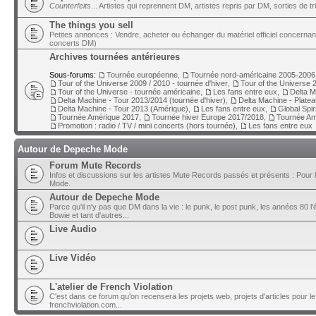
Counterfeits
... Artistes qui reprennent DM, artistes repris par DM, sorties de t
The things you sell
Petites annonces : Vendre, acheter ou échanger du matériel officiel concerna
concerts DM)
Archives tournées antérieures
Sous-forums:
Tournée européenne
,
Tournée nord-américaine 2005-2006
Tour of the Universe 2009 / 2010 - tournée d'hiver
,
Tour of the Universe 2
Tour of the Universe - tournée américaine
,
Les fans entre eux
,
Delta M
Delta Machine - Tour 2013/2014 (tournée d'hiver)
,
Delta Machine - Plate
Delta Machine - Tour 2013 (Amérique)
,
Les fans entre eux
,
Global Spir
Tournée Amérique 2017
,
Tournée hiver Europe 2017/2018
,
Tournée Am
Promotion : radio / TV / mini concerts (hors tournée)
,
Les fans entre eux
Autour de Depeche Mode
Forum Mute Records
Infos et discussions sur les artistes Mute Records passés et présents : Pour 
Mode.
Autour de Depeche Mode
Parce qu'il n'y pas que DM dans la vie : le punk, le post punk, les années 80 l'é
Bowie et tant d'autres...
Live Audio
Live Vidéo
L'atelier de French Violation
C'est dans ce forum qu'on recensera les projets web, projets d'articles pour le
frenchviolation.com...