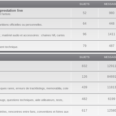
SUJETS
MESSAG
prestation live
52
980
l'artiste.
64
448
itions officielles ou personnelles.
96
1411
 matériel audio et accessoires : chaines hifi, cartes
79
487
ment technique.
SUJETS
MESSAG
832
1291
126
8469
439
1181
sques rares, erreurs de tracklistings, memorabilia, cote
482
6199
gs, questions techniques, aide utilisateurs, tests,
617
1258
irées, rencontres entre fans, conventions et foires aux