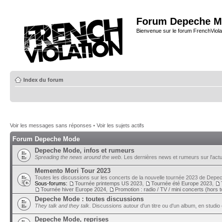
Forum Depeche M
Bienvenue sur le forum FrenchViola
Index du forum
Voir les messages sans réponses
•
Voir les sujets actifs
Forum Depeche Mode
Depeche Mode, infos et rumeurs
Spreading the news around the web
. Les dernières news et rumeurs sur l'actu
Memento Mori Tour 2023
Toutes les discussions sur les concerts de la nouvelle tournée 2023 de Dep
Sous-forums:
Tournée printemps US 2023
,
Tournée été Europe 2023
,
Tournée hiver Europe 2024
,
Promotion : radio / TV / mini concerts (hors 
Depeche Mode : toutes discussions
They talk and they talk
. Discussions autour d'un titre ou d'un album, en studio 
Depeche Mode, reprises