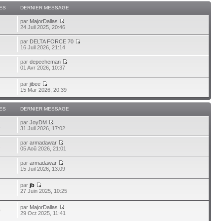
ES
DERNIER MESSAGE
par
MajorDallas
24 Juil 2025, 20:46
par
DELTA FORCE 70
16 Juil 2026, 21:14
par
depecheman
01 Avr 2026, 10:37
par
jibee
15 Mar 2026, 20:39
ES
DERNIER MESSAGE
par
JoyDM
1
31 Juil 2026, 17:02
par
armadawar
1
05 Aoû 2026, 21:01
par
armadawar
3
15 Juil 2026, 13:09
par
jb
27 Juin 2025, 10:25
par
MajorDallas
0
29 Oct 2025, 11:41