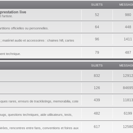
SUJETS
MESSAG
prestation live
52
980
l'artiste.
64
448
itions officielles ou personnelles.
96
1411
 matériel audio et accessoires : chaines hifi, cartes
79
487
ment technique.
SUJETS
MESSAG
832
1291
126
8469
439
1181
sques rares, erreurs de tracklistings, memorabilia, cote
482
6199
gs, questions techniques, aide utilisateurs, tests,
617
1258
irées, rencontres entre fans, conventions et foires aux