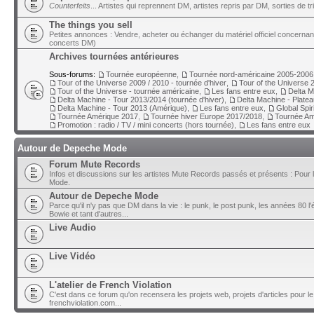
Counterfeits
... Artistes qui reprennent DM, artistes repris par DM, sorties de t
The things you sell
Petites annonces : Vendre, acheter ou échanger du matériel officiel concerna
concerts DM)
Archives tournées antérieures
Sous-forums:
Tournée européenne
,
Tournée nord-américaine 2005-2006
Tour of the Universe 2009 / 2010 - tournée d'hiver
,
Tour of the Universe 2
Tour of the Universe - tournée américaine
,
Les fans entre eux
,
Delta M
Delta Machine - Tour 2013/2014 (tournée d'hiver)
,
Delta Machine - Plate
Delta Machine - Tour 2013 (Amérique)
,
Les fans entre eux
,
Global Spir
Tournée Amérique 2017
,
Tournée hiver Europe 2017/2018
,
Tournée Am
Promotion : radio / TV / mini concerts (hors tournée)
,
Les fans entre eux
Autour de Depeche Mode
Forum Mute Records
Infos et discussions sur les artistes Mute Records passés et présents : Pour 
Mode.
Autour de Depeche Mode
Parce qu'il n'y pas que DM dans la vie : le punk, le post punk, les années 80 l'é
Bowie et tant d'autres...
Live Audio
Live Vidéo
L'atelier de French Violation
C'est dans ce forum qu'on recensera les projets web, projets d'articles pour le
frenchviolation.com...