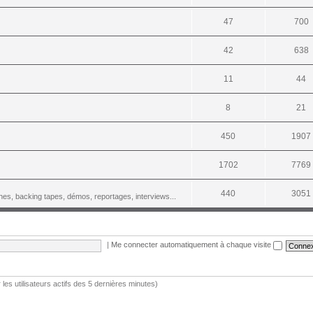
47
700
42
638
11
44
8
21
450
1907
1702
7769
440
3051
es, backing tapes, démos, reportages, interviews...
|
Me connecter automatiquement à chaque visite
r les utilisateurs actifs des 5 dernières minutes)