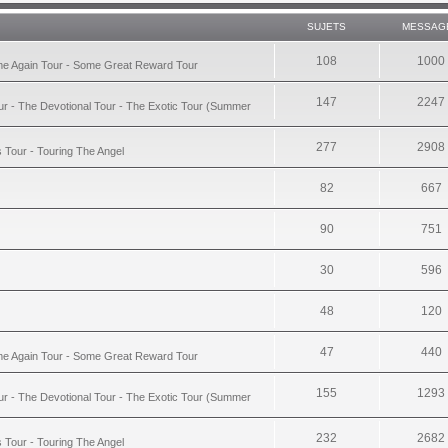
SUJETS
MESSAG
108
1000
ime Again Tour - Some Great Reward Tour
147
2247
ur - The Devotional Tour - The Exotic Tour (Summer
277
2908
s Tour - Touring The Angel
82
667
90
751
30
596
48
120
47
440
ime Again Tour - Some Great Reward Tour
155
1293
ur - The Devotional Tour - The Exotic Tour (Summer
232
2682
s Tour - Touring The Angel