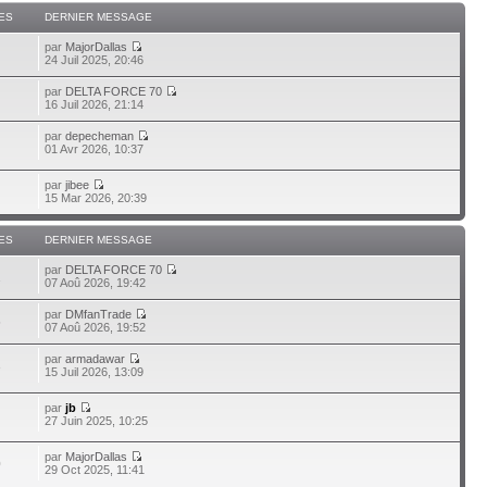
ES
DERNIER MESSAGE
par
MajorDallas
24 Juil 2025, 20:46
par
DELTA FORCE 70
16 Juil 2026, 21:14
par
depecheman
01 Avr 2026, 10:37
par
jibee
15 Mar 2026, 20:39
ES
DERNIER MESSAGE
par
DELTA FORCE 70
2
07 Aoû 2026, 19:42
par
DMfanTrade
5
07 Aoû 2026, 19:52
par
armadawar
3
15 Juil 2026, 13:09
par
jb
27 Juin 2025, 10:25
par
MajorDallas
0
29 Oct 2025, 11:41