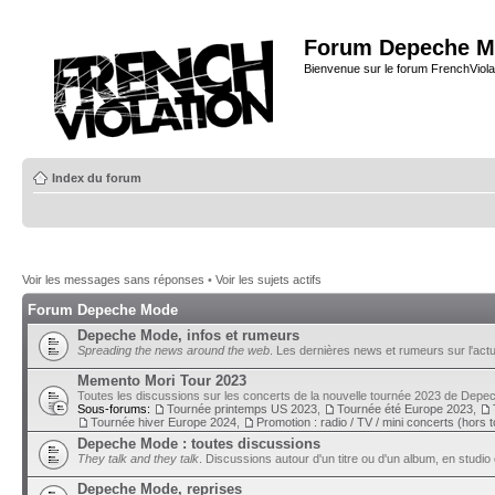
Forum Depeche M
Bienvenue sur le forum FrenchViola
Index du forum
Voir les messages sans réponses
•
Voir les sujets actifs
Forum Depeche Mode
Depeche Mode, infos et rumeurs
Spreading the news around the web
. Les dernières news et rumeurs sur l'actu
Memento Mori Tour 2023
Toutes les discussions sur les concerts de la nouvelle tournée 2023 de Dep
Sous-forums:
Tournée printemps US 2023
,
Tournée été Europe 2023
,
Tournée hiver Europe 2024
,
Promotion : radio / TV / mini concerts (hors 
Depeche Mode : toutes discussions
They talk and they talk
. Discussions autour d'un titre ou d'un album, en studio 
Depeche Mode, reprises