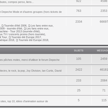
922
4598
ributes, compos perso, liens...
763
2353
nt Depeche Mode et d'autres groupes (hors tickets de
2334
6669
,
Tournée d'été 2006
,
Les fans entre eux
,
009 - tournée d'été
,
Les fans entre eux
,
achine - Tour 2013 (tournée d'été)
,
aux TV / concerts promo (hors tournée)
,
it Tour
,
Tournée été Europe 2017
,
érique 2018
,
Tournée été Europe 2018
,
SUJETS
MESSAG
105
2459
les pêches moles, merci d'utiliser le forum Depeche
2422
4618
lectro, le rock, la pop, Joy Division, Ian Curtis, David
233
2084
25
71
5
115
 sites, top 10, idées d'animation autour de