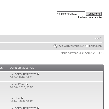
Recherche avancée
FAQ
M’enregistrer
Connexion
Nous sommes le 08 Aoû 2026, 08:40
ES
DERNIER MESSAGE
par
DELTA FORCE 70
3
06 Aoû 2026, 14:41
par
exJCiter
10 Déc 2025, 20:50
par
Host
7
06 Aoû 2026, 10:42
par
DELTA FORCE 70