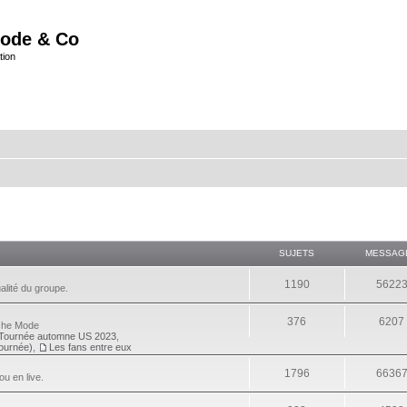
ode & Co
tion
SUJETS
MESSAG
1190
5622
alité du groupe.
376
6207
eche Mode
Tournée automne US 2023
,
tournée)
,
Les fans entre eux
1796
6636
ou en live.