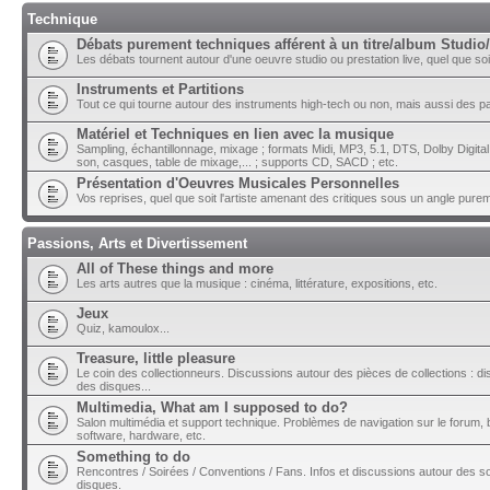
Technique
Débats purement techniques afférent à un titre/album Studio/
Les débats tournent autour d'une oeuvre studio ou prestation live, quel que soit 
Instruments et Partitions
Tout ce qui tourne autour des instruments high-tech ou non, mais aussi des part
Matériel et Techniques en lien avec la musique
Sampling, échantillonnage, mixage ; formats Midi, MP3, 5.1, DTS, Dolby Digital ;
son, casques, table de mixage,... ; supports CD, SACD ; etc.
Présentation d'Oeuvres Musicales Personnelles
Vos reprises, quel que soit l'artiste amenant des critiques sous un angle pure
Passions, Arts et Divertissement
All of These things and more
Les arts autres que la musique : cinéma, littérature, expositions, etc.
Jeux
Quiz, kamoulox...
Treasure, little pleasure
Le coin des collectionneurs. Discussions autour des pièces de collections : di
des disques...
Multimedia, What am I supposed to do?
Salon multimédia et support technique. Problèmes de navigation sur le forum, bu
software, hardware, etc.
Something to do
Rencontres / Soirées / Conventions / Fans. Infos et discussions autour des so
disques.