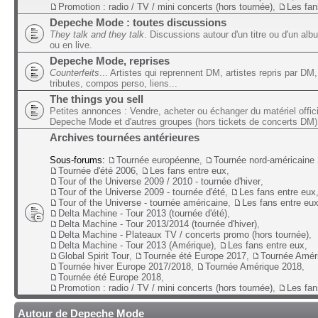
Promotion : radio / TV / mini concerts (hors tournée)
,
Les fan
Depeche Mode : toutes discussions
They talk and they talk
. Discussions autour d'un titre ou d'un alb
ou en live.
Depeche Mode, reprises
Counterfeits
... Artistes qui reprennent DM, artistes repris par DM,
tributes, compos perso, liens...
The things you sell
Petites annonces : Vendre, acheter ou échanger du matériel offic
Depeche Mode et d'autres groupes (hors tickets de concerts DM)
Archives tournées antérieures
Sous-forums:
Tournée européenne
,
Tournée nord-américaine
Tournée d'été 2006
,
Les fans entre eux
,
Tour of the Universe 2009 / 2010 - tournée d'hiver
,
Tour of the Universe 2009 - tournée d'été
,
Les fans entre eux
Tour of the Universe - tournée américaine
,
Les fans entre eu
Delta Machine - Tour 2013 (tournée d'été)
,
Delta Machine - Tour 2013/2014 (tournée d'hiver)
,
Delta Machine - Plateaux TV / concerts promo (hors tournée)
,
Delta Machine - Tour 2013 (Amérique)
,
Les fans entre eux
,
Global Spirit Tour
,
Tournée été Europe 2017
,
Tournée Amér
Tournée hiver Europe 2017/2018
,
Tournée Amérique 2018
,
Tournée été Europe 2018
,
Promotion : radio / TV / mini concerts (hors tournée)
,
Les fan
Autour de Depeche Mode