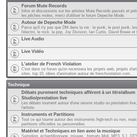
Forum Mute Records
Infos et discussions sur les artistes Mute Records passés et pré
les pêches moles, merci d'utiliser le forum Depeche Mode.
Autour de Depeche Mode
Parce qu'il n'y pas que DM dans la vie : le punk, le post punk, l
l'électro, le rock, la pop, Joy Division, Ian Curtis, David Bowie et t
Live Audio
Live Vidéo
L'atelier de French Violation
C'est dans ce forum qu'on recensera les projets web, projets d'art
sites, top 10, idées d'animation autour de frenchviolation.com...
Technique
Débats purement techniques afférent à un titre/album
Studio/prestation live
Les débats tournent autour d'une oeuvre studio ou prestation live,
l'artiste.
Instruments et Partitions
Tout ce qui tourne autour des instruments high-tech ou non, mais
partitions officielles ou personnelles.
Matériel et Techniques en lien avec la musique
Sampling, échantillonnage, mixage ; formats Midi, MP3, 5.1, DTS