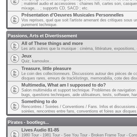
; matériel audio et accessoires : chaines hifi, cartes son, casque
mixage,... ; supports CD, SACD ; etc.
Présentation d'Oeuvres Musicales Personnelles
Vos reprises, quel que soit l'artiste amenant des critiques sous u
purement technique.
Passions, Arts et Divertissement
All of These things and more
Les arts autres que la musique : cinéma, littérature, expositions, 
Jeux
Quiz, kamoulox...
Treasure, little pleasure
Le coin des collectionneurs. Discussions autour des pièces de col
disques rares, erreurs de tracklistings, memorabilia, cote des dis
Multimedia, What am I supposed to do?
Salon multimédia et support technique. Problèmes de navigation 
bugs, questions techniques, aide utilisateurs, tests, software, ha
Something to do
Rencontres / Soirées / Conventions / Fans. Infos et discussions 
soirées, rencontres entre fans, conventions et foires aux disques
Pirates - bootlegs...
Lives Audio 81-85
1980 Tour - 1981 Tour - See You Tour - Broken Frame Tour - Con