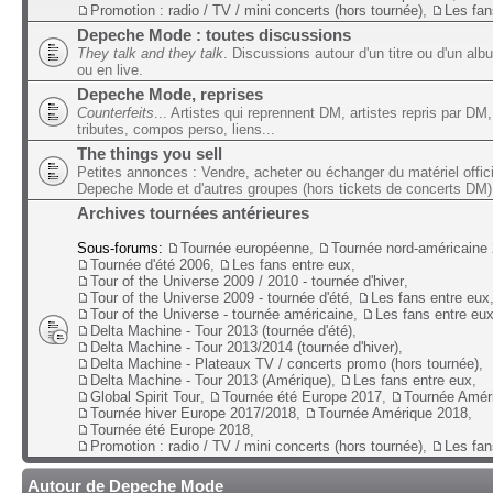
Promotion : radio / TV / mini concerts (hors tournée)
,
Les fan
Depeche Mode : toutes discussions
They talk and they talk
. Discussions autour d'un titre ou d'un alb
ou en live.
Depeche Mode, reprises
Counterfeits
... Artistes qui reprennent DM, artistes repris par DM,
tributes, compos perso, liens...
The things you sell
Petites annonces : Vendre, acheter ou échanger du matériel offic
Depeche Mode et d'autres groupes (hors tickets de concerts DM)
Archives tournées antérieures
Sous-forums:
Tournée européenne
,
Tournée nord-américaine
Tournée d'été 2006
,
Les fans entre eux
,
Tour of the Universe 2009 / 2010 - tournée d'hiver
,
Tour of the Universe 2009 - tournée d'été
,
Les fans entre eux
Tour of the Universe - tournée américaine
,
Les fans entre eu
Delta Machine - Tour 2013 (tournée d'été)
,
Delta Machine - Tour 2013/2014 (tournée d'hiver)
,
Delta Machine - Plateaux TV / concerts promo (hors tournée)
,
Delta Machine - Tour 2013 (Amérique)
,
Les fans entre eux
,
Global Spirit Tour
,
Tournée été Europe 2017
,
Tournée Amér
Tournée hiver Europe 2017/2018
,
Tournée Amérique 2018
,
Tournée été Europe 2018
,
Promotion : radio / TV / mini concerts (hors tournée)
,
Les fan
Autour de Depeche Mode