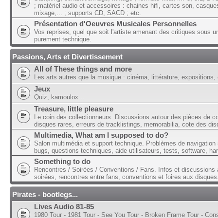
; matériel audio et accessoires : chaines hifi, cartes son, casque
mixage,... ; supports CD, SACD ; etc.
Présentation d'Oeuvres Musicales Personnelles
Vos reprises, quel que soit l'artiste amenant des critiques sous u
purement technique.
Passions, Arts et Divertissement
All of These things and more
Les arts autres que la musique : cinéma, littérature, expositions, 
Jeux
Quiz, kamoulox...
Treasure, little pleasure
Le coin des collectionneurs. Discussions autour des pièces de col
disques rares, erreurs de tracklistings, memorabilia, cote des dis
Multimedia, What am I supposed to do?
Salon multimédia et support technique. Problèmes de navigation 
bugs, questions techniques, aide utilisateurs, tests, software, ha
Something to do
Rencontres / Soirées / Conventions / Fans. Infos et discussions 
soirées, rencontres entre fans, conventions et foires aux disques
Pirates - bootlegs...
Lives Audio 81-85
1980 Tour - 1981 Tour - See You Tour - Broken Frame Tour - Con