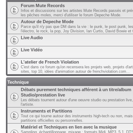
Forum Mute Records
Infos et discussions sur les artistes Mute Records passés et pré
les pêches moles, merci d'utiliser le forum Depeche Mode.
Autour de Depeche Mode
Parce qu'il n'y pas que DM dans la vie : le punk, le post punk, l
l'électro, le rock, la pop, Joy Division, Ian Curtis, David Bowie et t
Live Audio
Live Vidéo
L'atelier de French Violation
C'est dans ce forum qu'on recensera les projets web, projets d'art
sites, top 10, idées d'animation autour de frenchviolation.com...
Technique
Débats purement techniques afférent à un titre/album
Studio/prestation live
Les débats tournent autour d'une oeuvre studio ou prestation live,
l'artiste.
Instruments et Partitions
Tout ce qui tourne autour des instruments high-tech ou non, mais
partitions officielles ou personnelles.
Matériel et Techniques en lien avec la musique
Sampling, échantillonnage, mixage ; formats Midi, MP3, 5.1, DTS