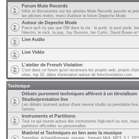
Forum Mute Records
Infos et discussions sur les artistes Mute Records passés et pré
les pêches moles, merci d'utiliser le forum Depeche Mode.
Autour de Depeche Mode
Parce qu'il n'y pas que DM dans la vie : le punk, le post punk, l
l'électro, le rock, la pop, Joy Division, Ian Curtis, David Bowie et t
Live Audio
Live Vidéo
L'atelier de French Violation
C'est dans ce forum qu'on recensera les projets web, projets d'art
sites, top 10, idées d'animation autour de frenchviolation.com...
Technique
Débats purement techniques afférent à un titre/album
Studio/prestation live
Les débats tournent autour d'une oeuvre studio ou prestation live,
l'artiste.
Instruments et Partitions
Tout ce qui tourne autour des instruments high-tech ou non, mais
partitions officielles ou personnelles.
Matériel et Techniques en lien avec la musique
Sampling, échantillonnage, mixage ; formats Midi, MP3, 5.1, DTS