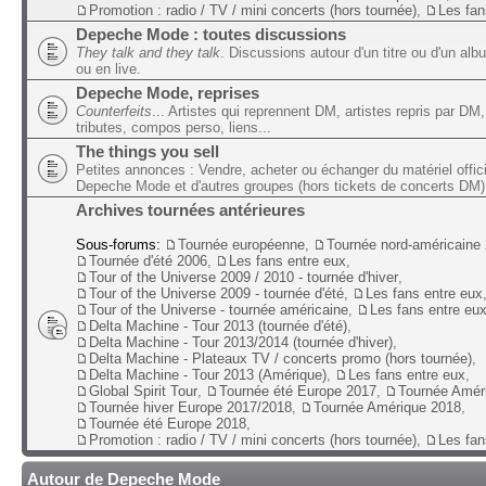
Promotion : radio / TV / mini concerts (hors tournée)
,
Les fan
Depeche Mode : toutes discussions
They talk and they talk
. Discussions autour d'un titre ou d'un alb
ou en live.
Depeche Mode, reprises
Counterfeits
... Artistes qui reprennent DM, artistes repris par DM,
tributes, compos perso, liens...
The things you sell
Petites annonces : Vendre, acheter ou échanger du matériel offic
Depeche Mode et d'autres groupes (hors tickets de concerts DM)
Archives tournées antérieures
Sous-forums:
Tournée européenne
,
Tournée nord-américaine
Tournée d'été 2006
,
Les fans entre eux
,
Tour of the Universe 2009 / 2010 - tournée d'hiver
,
Tour of the Universe 2009 - tournée d'été
,
Les fans entre eux
Tour of the Universe - tournée américaine
,
Les fans entre eu
Delta Machine - Tour 2013 (tournée d'été)
,
Delta Machine - Tour 2013/2014 (tournée d'hiver)
,
Delta Machine - Plateaux TV / concerts promo (hors tournée)
,
Delta Machine - Tour 2013 (Amérique)
,
Les fans entre eux
,
Global Spirit Tour
,
Tournée été Europe 2017
,
Tournée Amér
Tournée hiver Europe 2017/2018
,
Tournée Amérique 2018
,
Tournée été Europe 2018
,
Promotion : radio / TV / mini concerts (hors tournée)
,
Les fan
Autour de Depeche Mode