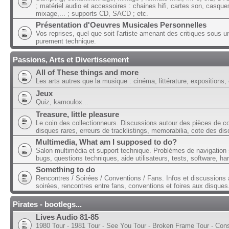
; matériel audio et accessoires : chaines hifi, cartes son, casque
mixage,... ; supports CD, SACD ; etc.
Présentation d'Oeuvres Musicales Personnelles
Vos reprises, quel que soit l'artiste amenant des critiques sous u
purement technique.
Passions, Arts et Divertissement
All of These things and more
Les arts autres que la musique : cinéma, littérature, expositions, 
Jeux
Quiz, kamoulox...
Treasure, little pleasure
Le coin des collectionneurs. Discussions autour des pièces de col
disques rares, erreurs de tracklistings, memorabilia, cote des dis
Multimedia, What am I supposed to do?
Salon multimédia et support technique. Problèmes de navigation 
bugs, questions techniques, aide utilisateurs, tests, software, ha
Something to do
Rencontres / Soirées / Conventions / Fans. Infos et discussions 
soirées, rencontres entre fans, conventions et foires aux disques
Pirates - bootlegs...
Lives Audio 81-85
1980 Tour - 1981 Tour - See You Tour - Broken Frame Tour - Con