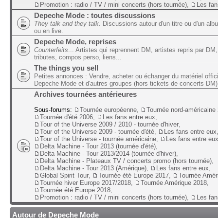
Promotion : radio / TV / mini concerts (hors tournée)
,
Les fan
Depeche Mode : toutes discussions
They talk and they talk
. Discussions autour d'un titre ou d'un alb
ou en live.
Depeche Mode, reprises
Counterfeits
... Artistes qui reprennent DM, artistes repris par DM,
tributes, compos perso, liens...
The things you sell
Petites annonces : Vendre, acheter ou échanger du matériel offic
Depeche Mode et d'autres groupes (hors tickets de concerts DM)
Archives tournées antérieures
Sous-forums:
Tournée européenne
,
Tournée nord-américaine
Tournée d'été 2006
,
Les fans entre eux
,
Tour of the Universe 2009 / 2010 - tournée d'hiver
,
Tour of the Universe 2009 - tournée d'été
,
Les fans entre eux
Tour of the Universe - tournée américaine
,
Les fans entre eu
Delta Machine - Tour 2013 (tournée d'été)
,
Delta Machine - Tour 2013/2014 (tournée d'hiver)
,
Delta Machine - Plateaux TV / concerts promo (hors tournée)
,
Delta Machine - Tour 2013 (Amérique)
,
Les fans entre eux
,
Global Spirit Tour
,
Tournée été Europe 2017
,
Tournée Amér
Tournée hiver Europe 2017/2018
,
Tournée Amérique 2018
,
Tournée été Europe 2018
,
Promotion : radio / TV / mini concerts (hors tournée)
,
Les fan
Autour de Depeche Mode