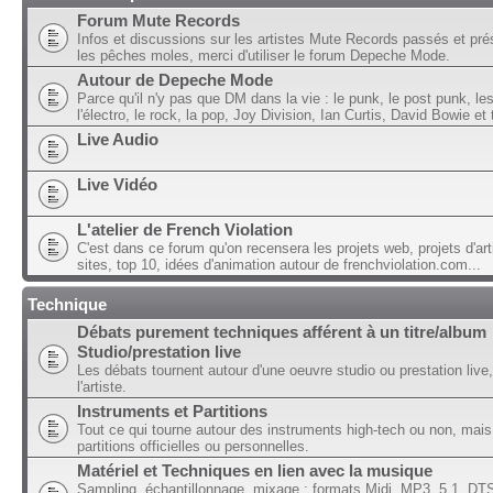
Forum Mute Records
Infos et discussions sur les artistes Mute Records passés et pré
les pêches moles, merci d'utiliser le forum Depeche Mode.
Autour de Depeche Mode
Parce qu'il n'y pas que DM dans la vie : le punk, le post punk, l
l'électro, le rock, la pop, Joy Division, Ian Curtis, David Bowie et t
Live Audio
Live Vidéo
L'atelier de French Violation
C'est dans ce forum qu'on recensera les projets web, projets d'art
sites, top 10, idées d'animation autour de frenchviolation.com...
Technique
Débats purement techniques afférent à un titre/album
Studio/prestation live
Les débats tournent autour d'une oeuvre studio ou prestation live,
l'artiste.
Instruments et Partitions
Tout ce qui tourne autour des instruments high-tech ou non, mais
partitions officielles ou personnelles.
Matériel et Techniques en lien avec la musique
Sampling, échantillonnage, mixage ; formats Midi, MP3, 5.1, DTS