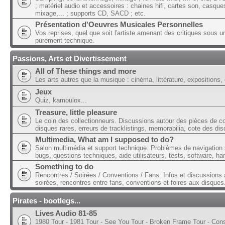
; matériel audio et accessoires : chaines hifi, cartes son, casque
mixage,... ; supports CD, SACD ; etc.
Présentation d'Oeuvres Musicales Personnelles
Vos reprises, quel que soit l'artiste amenant des critiques sous u
purement technique.
Passions, Arts et Divertissement
All of These things and more
Les arts autres que la musique : cinéma, littérature, expositions, 
Jeux
Quiz, kamoulox...
Treasure, little pleasure
Le coin des collectionneurs. Discussions autour des pièces de col
disques rares, erreurs de tracklistings, memorabilia, cote des dis
Multimedia, What am I supposed to do?
Salon multimédia et support technique. Problèmes de navigation 
bugs, questions techniques, aide utilisateurs, tests, software, ha
Something to do
Rencontres / Soirées / Conventions / Fans. Infos et discussions 
soirées, rencontres entre fans, conventions et foires aux disques
Pirates - bootlegs...
Lives Audio 81-85
1980 Tour - 1981 Tour - See You Tour - Broken Frame Tour - Con