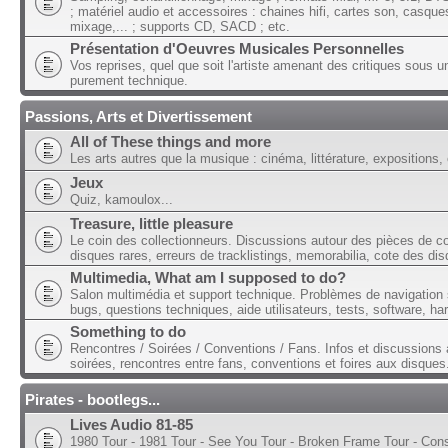
; matériel audio et accessoires : chaines hifi, cartes son, casque
mixage,... ; supports CD, SACD ; etc.
Présentation d'Oeuvres Musicales Personnelles
Vos reprises, quel que soit l'artiste amenant des critiques sous u
purement technique.
Passions, Arts et Divertissement
All of These things and more
Les arts autres que la musique : cinéma, littérature, expositions, 
Jeux
Quiz, kamoulox...
Treasure, little pleasure
Le coin des collectionneurs. Discussions autour des pièces de col
disques rares, erreurs de tracklistings, memorabilia, cote des dis
Multimedia, What am I supposed to do?
Salon multimédia et support technique. Problèmes de navigation 
bugs, questions techniques, aide utilisateurs, tests, software, ha
Something to do
Rencontres / Soirées / Conventions / Fans. Infos et discussions 
soirées, rencontres entre fans, conventions et foires aux disques
Pirates - bootlegs...
Lives Audio 81-85
1980 Tour - 1981 Tour - See You Tour - Broken Frame Tour - Con