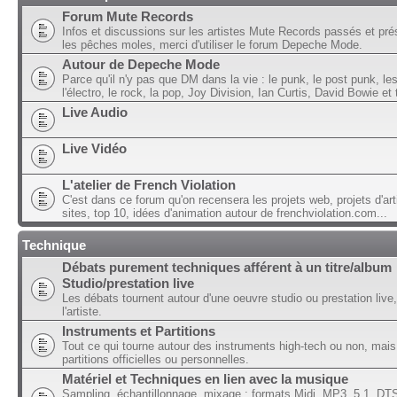
Forum Mute Records
Infos et discussions sur les artistes Mute Records passés et pré
les pêches moles, merci d'utiliser le forum Depeche Mode.
Autour de Depeche Mode
Parce qu'il n'y pas que DM dans la vie : le punk, le post punk, l
l'électro, le rock, la pop, Joy Division, Ian Curtis, David Bowie et t
Live Audio
Live Vidéo
L'atelier de French Violation
C'est dans ce forum qu'on recensera les projets web, projets d'art
sites, top 10, idées d'animation autour de frenchviolation.com...
Technique
Débats purement techniques afférent à un titre/album
Studio/prestation live
Les débats tournent autour d'une oeuvre studio ou prestation live,
l'artiste.
Instruments et Partitions
Tout ce qui tourne autour des instruments high-tech ou non, mais
partitions officielles ou personnelles.
Matériel et Techniques en lien avec la musique
Sampling, échantillonnage, mixage ; formats Midi, MP3, 5.1, DTS