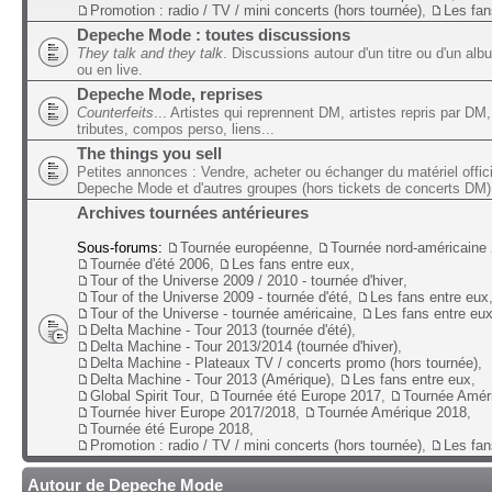
Promotion : radio / TV / mini concerts (hors tournée)
,
Les fan
Depeche Mode : toutes discussions
They talk and they talk
. Discussions autour d'un titre ou d'un alb
ou en live.
Depeche Mode, reprises
Counterfeits
... Artistes qui reprennent DM, artistes repris par DM,
tributes, compos perso, liens...
The things you sell
Petites annonces : Vendre, acheter ou échanger du matériel offic
Depeche Mode et d'autres groupes (hors tickets de concerts DM)
Archives tournées antérieures
Sous-forums:
Tournée européenne
,
Tournée nord-américaine
Tournée d'été 2006
,
Les fans entre eux
,
Tour of the Universe 2009 / 2010 - tournée d'hiver
,
Tour of the Universe 2009 - tournée d'été
,
Les fans entre eux
Tour of the Universe - tournée américaine
,
Les fans entre eu
Delta Machine - Tour 2013 (tournée d'été)
,
Delta Machine - Tour 2013/2014 (tournée d'hiver)
,
Delta Machine - Plateaux TV / concerts promo (hors tournée)
,
Delta Machine - Tour 2013 (Amérique)
,
Les fans entre eux
,
Global Spirit Tour
,
Tournée été Europe 2017
,
Tournée Amér
Tournée hiver Europe 2017/2018
,
Tournée Amérique 2018
,
Tournée été Europe 2018
,
Promotion : radio / TV / mini concerts (hors tournée)
,
Les fan
Autour de Depeche Mode