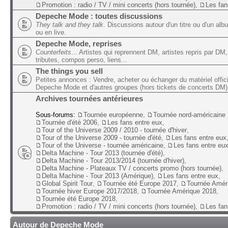
Promotion : radio / TV / mini concerts (hors tournée)
,
Les fan
Depeche Mode : toutes discussions
They talk and they talk
. Discussions autour d'un titre ou d'un alb
ou en live.
Depeche Mode, reprises
Counterfeits
... Artistes qui reprennent DM, artistes repris par DM,
tributes, compos perso, liens...
The things you sell
Petites annonces : Vendre, acheter ou échanger du matériel offic
Depeche Mode et d'autres groupes (hors tickets de concerts DM)
Archives tournées antérieures
Sous-forums:
Tournée européenne
,
Tournée nord-américaine
Tournée d'été 2006
,
Les fans entre eux
,
Tour of the Universe 2009 / 2010 - tournée d'hiver
,
Tour of the Universe 2009 - tournée d'été
,
Les fans entre eux
Tour of the Universe - tournée américaine
,
Les fans entre eu
Delta Machine - Tour 2013 (tournée d'été)
,
Delta Machine - Tour 2013/2014 (tournée d'hiver)
,
Delta Machine - Plateaux TV / concerts promo (hors tournée)
,
Delta Machine - Tour 2013 (Amérique)
,
Les fans entre eux
,
Global Spirit Tour
,
Tournée été Europe 2017
,
Tournée Amér
Tournée hiver Europe 2017/2018
,
Tournée Amérique 2018
,
Tournée été Europe 2018
,
Promotion : radio / TV / mini concerts (hors tournée)
,
Les fan
Autour de Depeche Mode