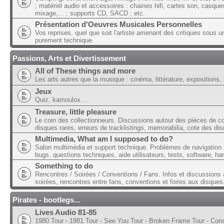
; matériel audio et accessoires : chaines hifi, cartes son, casque
mixage,... ; supports CD, SACD ; etc.
Présentation d'Oeuvres Musicales Personnelles
Vos reprises, quel que soit l'artiste amenant des critiques sous u
purement technique.
Passions, Arts et Divertissement
All of These things and more
Les arts autres que la musique : cinéma, littérature, expositions, 
Jeux
Quiz, kamoulox...
Treasure, little pleasure
Le coin des collectionneurs. Discussions autour des pièces de col
disques rares, erreurs de tracklistings, memorabilia, cote des dis
Multimedia, What am I supposed to do?
Salon multimédia et support technique. Problèmes de navigation 
bugs, questions techniques, aide utilisateurs, tests, software, ha
Something to do
Rencontres / Soirées / Conventions / Fans. Infos et discussions 
soirées, rencontres entre fans, conventions et foires aux disques
Pirates - bootlegs...
Lives Audio 81-85
1980 Tour - 1981 Tour - See You Tour - Broken Frame Tour - Con