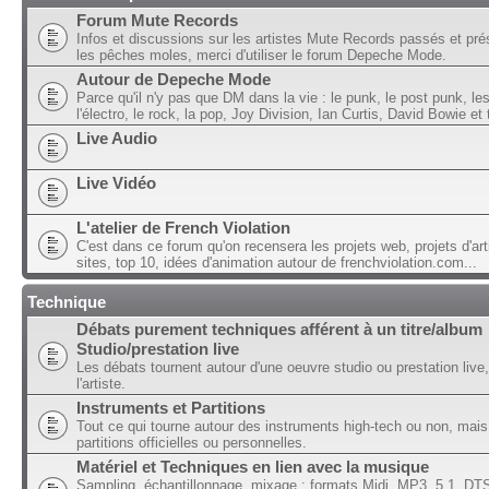
Forum Mute Records
Infos et discussions sur les artistes Mute Records passés et pré
les pêches moles, merci d'utiliser le forum Depeche Mode.
Autour de Depeche Mode
Parce qu'il n'y pas que DM dans la vie : le punk, le post punk, l
l'électro, le rock, la pop, Joy Division, Ian Curtis, David Bowie et t
Live Audio
Live Vidéo
L'atelier de French Violation
C'est dans ce forum qu'on recensera les projets web, projets d'art
sites, top 10, idées d'animation autour de frenchviolation.com...
Technique
Débats purement techniques afférent à un titre/album
Studio/prestation live
Les débats tournent autour d'une oeuvre studio ou prestation live,
l'artiste.
Instruments et Partitions
Tout ce qui tourne autour des instruments high-tech ou non, mais
partitions officielles ou personnelles.
Matériel et Techniques en lien avec la musique
Sampling, échantillonnage, mixage ; formats Midi, MP3, 5.1, DTS