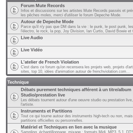
Forum Mute Records
Infos et discussions sur les artistes Mute Records passés et pré
les pêches moles, merci d'utiliser le forum Depeche Mode.
Autour de Depeche Mode
Parce qu'il n'y pas que DM dans la vie : le punk, le post punk, l
l'électro, le rock, la pop, Joy Division, Ian Curtis, David Bowie et t
Live Audio
Live Vidéo
L'atelier de French Violation
C'est dans ce forum qu'on recensera les projets web, projets d'art
sites, top 10, idées d'animation autour de frenchviolation.com...
Technique
Débats purement techniques afférent à un titre/album
Studio/prestation live
Les débats tournent autour d'une oeuvre studio ou prestation live,
l'artiste.
Instruments et Partitions
Tout ce qui tourne autour des instruments high-tech ou non, mais
partitions officielles ou personnelles.
Matériel et Techniques en lien avec la musique
Sampling, échantillonnage, mixage ; formats Midi, MP3, 5.1, DTS