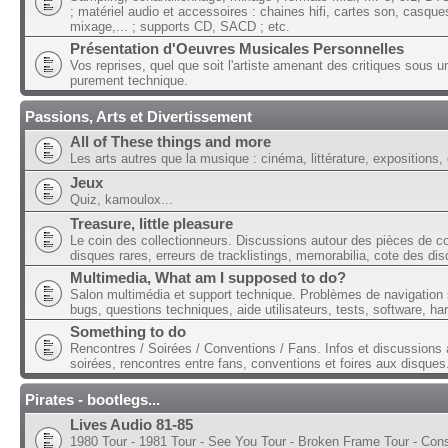
; matériel audio et accessoires : chaines hifi, cartes son, casque
mixage,... ; supports CD, SACD ; etc.
Présentation d'Oeuvres Musicales Personnelles
Vos reprises, quel que soit l'artiste amenant des critiques sous u
purement technique.
Passions, Arts et Divertissement
All of These things and more
Les arts autres que la musique : cinéma, littérature, expositions, 
Jeux
Quiz, kamoulox...
Treasure, little pleasure
Le coin des collectionneurs. Discussions autour des pièces de col
disques rares, erreurs de tracklistings, memorabilia, cote des dis
Multimedia, What am I supposed to do?
Salon multimédia et support technique. Problèmes de navigation 
bugs, questions techniques, aide utilisateurs, tests, software, ha
Something to do
Rencontres / Soirées / Conventions / Fans. Infos et discussions 
soirées, rencontres entre fans, conventions et foires aux disques
Pirates - bootlegs...
Lives Audio 81-85
1980 Tour - 1981 Tour - See You Tour - Broken Frame Tour - Con