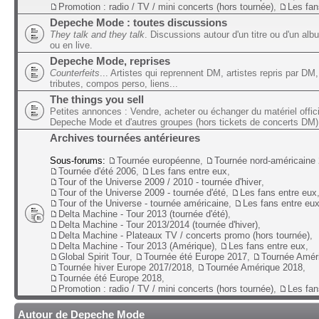
Promotion : radio / TV / mini concerts (hors tournée)
,
Les fan
Depeche Mode : toutes discussions
They talk and they talk
. Discussions autour d'un titre ou d'un alb
ou en live.
Depeche Mode, reprises
Counterfeits
... Artistes qui reprennent DM, artistes repris par DM,
tributes, compos perso, liens...
The things you sell
Petites annonces : Vendre, acheter ou échanger du matériel offic
Depeche Mode et d'autres groupes (hors tickets de concerts DM)
Archives tournées antérieures
Sous-forums:
Tournée européenne
,
Tournée nord-américaine
Tournée d'été 2006
,
Les fans entre eux
,
Tour of the Universe 2009 / 2010 - tournée d'hiver
,
Tour of the Universe 2009 - tournée d'été
,
Les fans entre eux
Tour of the Universe - tournée américaine
,
Les fans entre eu
Delta Machine - Tour 2013 (tournée d'été)
,
Delta Machine - Tour 2013/2014 (tournée d'hiver)
,
Delta Machine - Plateaux TV / concerts promo (hors tournée)
,
Delta Machine - Tour 2013 (Amérique)
,
Les fans entre eux
,
Global Spirit Tour
,
Tournée été Europe 2017
,
Tournée Amér
Tournée hiver Europe 2017/2018
,
Tournée Amérique 2018
,
Tournée été Europe 2018
,
Promotion : radio / TV / mini concerts (hors tournée)
,
Les fan
Autour de Depeche Mode