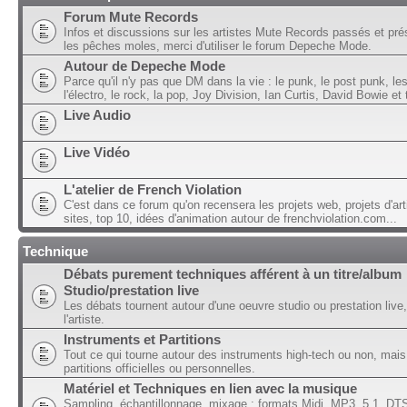
Forum Mute Records
Infos et discussions sur les artistes Mute Records passés et pré
les pêches moles, merci d'utiliser le forum Depeche Mode.
Autour de Depeche Mode
Parce qu'il n'y pas que DM dans la vie : le punk, le post punk, l
l'électro, le rock, la pop, Joy Division, Ian Curtis, David Bowie et t
Live Audio
Live Vidéo
L'atelier de French Violation
C'est dans ce forum qu'on recensera les projets web, projets d'art
sites, top 10, idées d'animation autour de frenchviolation.com...
Technique
Débats purement techniques afférent à un titre/album
Studio/prestation live
Les débats tournent autour d'une oeuvre studio ou prestation live,
l'artiste.
Instruments et Partitions
Tout ce qui tourne autour des instruments high-tech ou non, mais
partitions officielles ou personnelles.
Matériel et Techniques en lien avec la musique
Sampling, échantillonnage, mixage ; formats Midi, MP3, 5.1, DTS