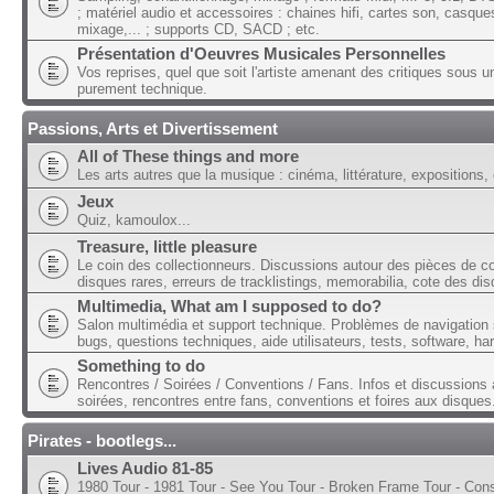
; matériel audio et accessoires : chaines hifi, cartes son, casque
mixage,... ; supports CD, SACD ; etc.
Présentation d'Oeuvres Musicales Personnelles
Vos reprises, quel que soit l'artiste amenant des critiques sous u
purement technique.
Passions, Arts et Divertissement
All of These things and more
Les arts autres que la musique : cinéma, littérature, expositions, 
Jeux
Quiz, kamoulox...
Treasure, little pleasure
Le coin des collectionneurs. Discussions autour des pièces de col
disques rares, erreurs de tracklistings, memorabilia, cote des dis
Multimedia, What am I supposed to do?
Salon multimédia et support technique. Problèmes de navigation 
bugs, questions techniques, aide utilisateurs, tests, software, ha
Something to do
Rencontres / Soirées / Conventions / Fans. Infos et discussions 
soirées, rencontres entre fans, conventions et foires aux disques
Pirates - bootlegs...
Lives Audio 81-85
1980 Tour - 1981 Tour - See You Tour - Broken Frame Tour - Con