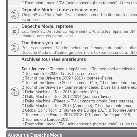
Promotion : radio / TV / mini concerts (hors tournée)
,
Les fan
Depeche Mode : toutes discussions
They talk and they talk
. Discussions autour d'un titre ou d'un alb
ou en live.
Depeche Mode, reprises
Counterfeits
... Artistes qui reprennent DM, artistes repris par DM,
tributes, compos perso, liens...
The things you sell
Petites annonces : Vendre, acheter ou échanger du matériel offic
Depeche Mode et d'autres groupes (hors tickets de concerts DM)
Archives tournées antérieures
Sous-forums:
Tournée européenne
,
Tournée nord-américaine
Tournée d'été 2006
,
Les fans entre eux
,
Tour of the Universe 2009 / 2010 - tournée d'hiver
,
Tour of the Universe 2009 - tournée d'été
,
Les fans entre eux
Tour of the Universe - tournée américaine
,
Les fans entre eu
Delta Machine - Tour 2013 (tournée d'été)
,
Delta Machine - Tour 2013/2014 (tournée d'hiver)
,
Delta Machine - Plateaux TV / concerts promo (hors tournée)
,
Delta Machine - Tour 2013 (Amérique)
,
Les fans entre eux
,
Global Spirit Tour
,
Tournée été Europe 2017
,
Tournée Amér
Tournée hiver Europe 2017/2018
,
Tournée Amérique 2018
,
Tournée été Europe 2018
,
Promotion : radio / TV / mini concerts (hors tournée)
,
Les fan
Autour de Depeche Mode