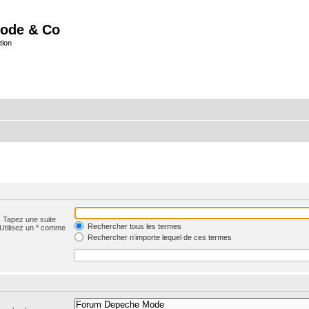
ode & Co
tion
. Tapez une suite
Rechercher tous les termes
 Utilisez un * comme
Rechercher n’importe lequel de ces termes