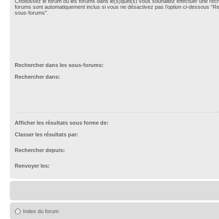
Choisissez le forum ou les forums dans le(s)quel(s) vous souhaitez effectuer une re
forums sont automatiquement inclus si vous ne désactivez pas l’option ci-dessous “R
sous-forums”.
Rechercher dans les sous-forums:
Rechercher dans:
Afficher les résultats sous forme de:
Classer les résultats par:
Rechercher depuis:
Renvoyer les:
Index du forum