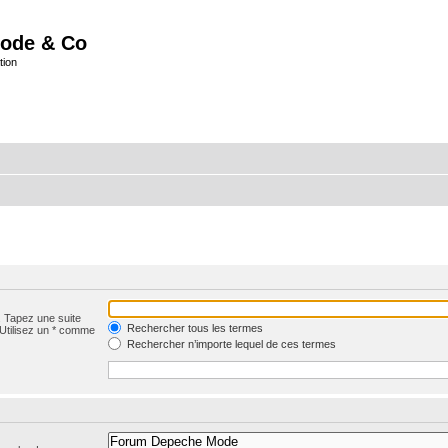
ode & Co
tion
. Tapez une suite
Rechercher tous les termes
 Utilisez un * comme
Rechercher n’importe lequel de ces termes