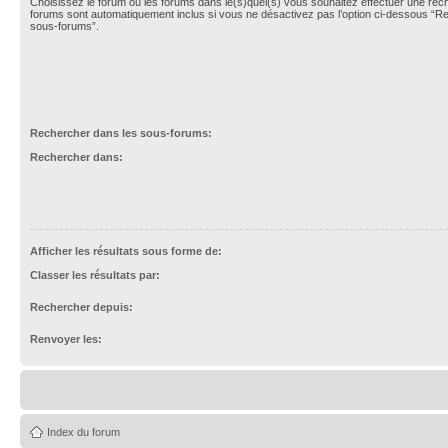
Choisissez le forum ou les forums dans le(s)quel(s) vous souhaitez effectuer une re
forums sont automatiquement inclus si vous ne désactivez pas l’option ci-dessous “R
sous-forums”.
Rechercher dans les sous-forums:
Rechercher dans:
Afficher les résultats sous forme de:
Classer les résultats par:
Rechercher depuis:
Renvoyer les:
Index du forum