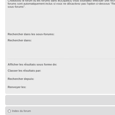
Choisissez le forum ou les forums dans le(s)quel(s) vous souhaitez effectuer une re
forums sont automatiquement inclus si vous ne désactivez pas l’option ci-dessous “R
sous-forums”.
Rechercher dans les sous-forums:
Rechercher dans:
Afficher les résultats sous forme de:
Classer les résultats par:
Rechercher depuis:
Renvoyer les:
Index du forum