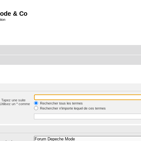
ode & Co
tion
. Tapez une suite
Rechercher tous les termes
 Utilisez un * comme
Rechercher n’importe lequel de ces termes