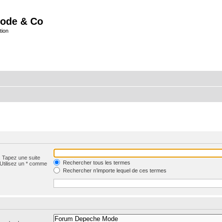
ode & Co
tion
. Tapez une suite
Rechercher tous les termes
 Utilisez un * comme
Rechercher n’importe lequel de ces termes