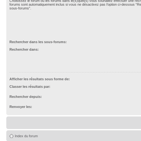
Choisissez le forum ou les forums dans le(s)quel(s) vous souhaitez effectuer une re
forums sont automatiquement inclus si vous ne désactivez pas l’option ci-dessous “R
sous-forums”.
Rechercher dans les sous-forums:
Rechercher dans:
Afficher les résultats sous forme de:
Classer les résultats par:
Rechercher depuis:
Renvoyer les:
Index du forum