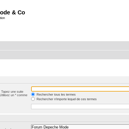
ode & Co
tion
. Tapez une suite
Rechercher tous les termes
 Utilisez un * comme
Rechercher n’importe lequel de ces termes