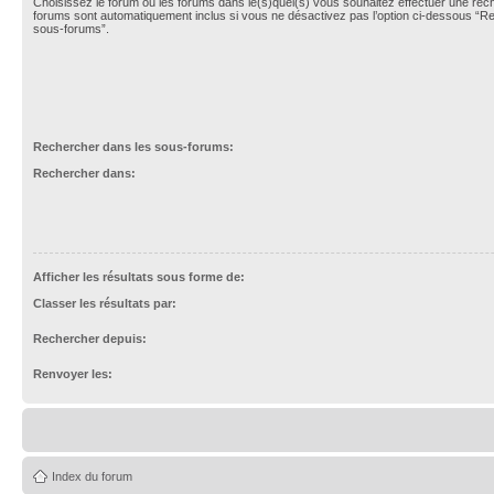
Choisissez le forum ou les forums dans le(s)quel(s) vous souhaitez effectuer une re
forums sont automatiquement inclus si vous ne désactivez pas l’option ci-dessous “R
sous-forums”.
Rechercher dans les sous-forums:
Rechercher dans:
Afficher les résultats sous forme de:
Classer les résultats par:
Rechercher depuis:
Renvoyer les:
Index du forum