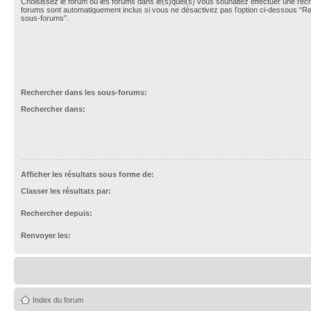
Choisissez le forum ou les forums dans le(s)quel(s) vous souhaitez effectuer une re
forums sont automatiquement inclus si vous ne désactivez pas l’option ci-dessous “R
sous-forums”.
Rechercher dans les sous-forums:
Rechercher dans:
Afficher les résultats sous forme de:
Classer les résultats par:
Rechercher depuis:
Renvoyer les:
Index du forum