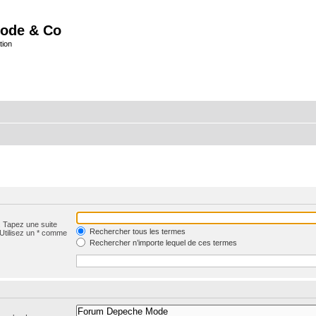
ode & Co
tion
. Tapez une suite
Rechercher tous les termes
 Utilisez un * comme
Rechercher n’importe lequel de ces termes