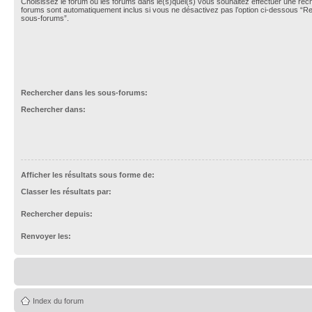
Choisissez le forum ou les forums dans le(s)quel(s) vous souhaitez effectuer une re
forums sont automatiquement inclus si vous ne désactivez pas l’option ci-dessous “R
sous-forums”.
Rechercher dans les sous-forums:
Rechercher dans:
Afficher les résultats sous forme de:
Classer les résultats par:
Rechercher depuis:
Renvoyer les:
Index du forum