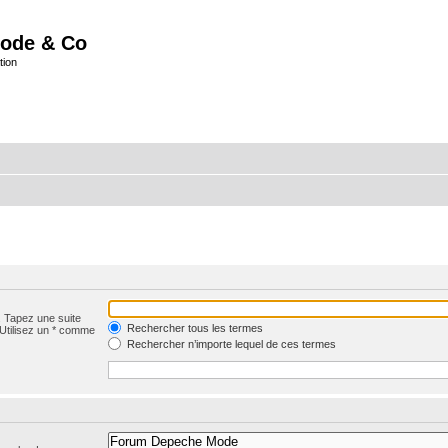
ode & Co
tion
. Tapez une suite
Rechercher tous les termes
 Utilisez un * comme
Rechercher n’importe lequel de ces termes