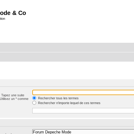
ode & Co
tion
. Tapez une suite
Rechercher tous les termes
 Utilisez un * comme
Rechercher n’importe lequel de ces termes