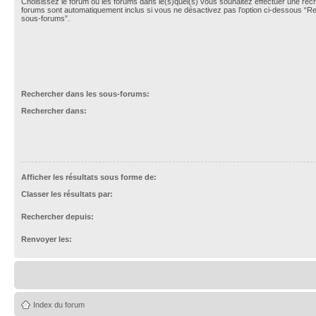
Choisissez le forum ou les forums dans le(s)quel(s) vous souhaitez effectuer une re
forums sont automatiquement inclus si vous ne désactivez pas l’option ci-dessous “R
sous-forums”.
Rechercher dans les sous-forums:
Rechercher dans:
Afficher les résultats sous forme de:
Classer les résultats par:
Rechercher depuis:
Renvoyer les:
Index du forum