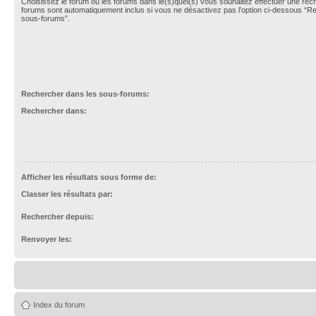
Choisissez le forum ou les forums dans le(s)quel(s) vous souhaitez effectuer une re
forums sont automatiquement inclus si vous ne désactivez pas l’option ci-dessous “R
sous-forums”.
Rechercher dans les sous-forums:
Rechercher dans:
Afficher les résultats sous forme de:
Classer les résultats par:
Rechercher depuis:
Renvoyer les:
Index du forum