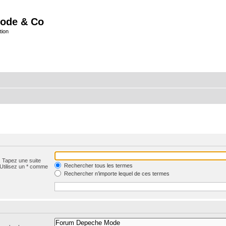
ode & Co
tion
. Tapez une suite
Rechercher tous les termes
 Utilisez un * comme
Rechercher n’importe lequel de ces termes