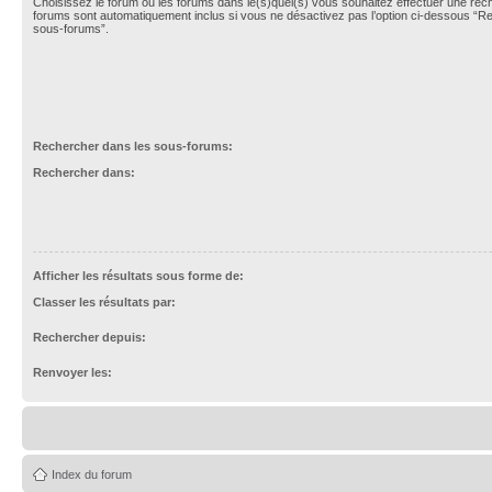
Choisissez le forum ou les forums dans le(s)quel(s) vous souhaitez effectuer une re
forums sont automatiquement inclus si vous ne désactivez pas l’option ci-dessous “R
sous-forums”.
Rechercher dans les sous-forums:
Rechercher dans:
Afficher les résultats sous forme de:
Classer les résultats par:
Rechercher depuis:
Renvoyer les:
Index du forum