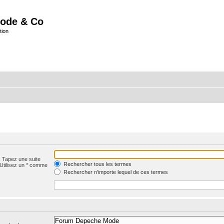
ode & Co
tion
. Tapez une suite
Rechercher tous les termes
 Utilisez un * comme
Rechercher n’importe lequel de ces termes