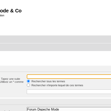
ode & Co
tion
. Tapez une suite
Rechercher tous les termes
 Utilisez un * comme
Rechercher n’importe lequel de ces termes