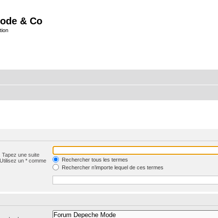
ode & Co
tion
. Tapez une suite
Rechercher tous les termes
 Utilisez un * comme
Rechercher n’importe lequel de ces termes