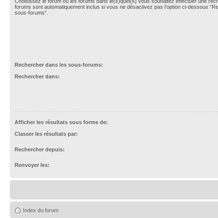
Choisissez le forum ou les forums dans le(s)quel(s) vous souhaitez effectuer une re
forums sont automatiquement inclus si vous ne désactivez pas l’option ci-dessous “R
sous-forums”.
Rechercher dans les sous-forums:
Rechercher dans:
Afficher les résultats sous forme de:
Classer les résultats par:
Rechercher depuis:
Renvoyer les:
Index du forum