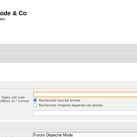
ode & Co
tion
. Tapez une suite
Rechercher tous les termes
 Utilisez un * comme
Rechercher n’importe lequel de ces termes