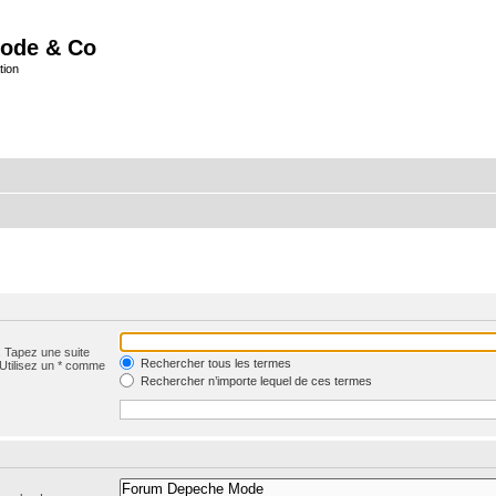
ode & Co
tion
. Tapez une suite
Rechercher tous les termes
 Utilisez un * comme
Rechercher n’importe lequel de ces termes