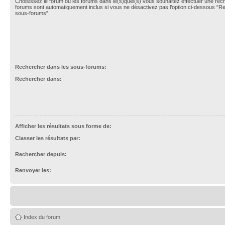
Choisissez le forum ou les forums dans le(s)quel(s) vous souhaitez effectuer une re
forums sont automatiquement inclus si vous ne désactivez pas l’option ci-dessous “R
sous-forums”.
Rechercher dans les sous-forums:
Rechercher dans:
Afficher les résultats sous forme de:
Classer les résultats par:
Rechercher depuis:
Renvoyer les:
Index du forum