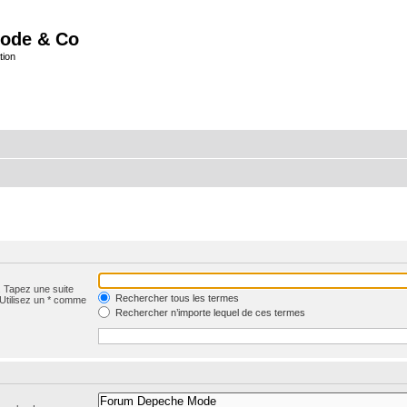
ode & Co
tion
. Tapez une suite
Rechercher tous les termes
 Utilisez un * comme
Rechercher n’importe lequel de ces termes