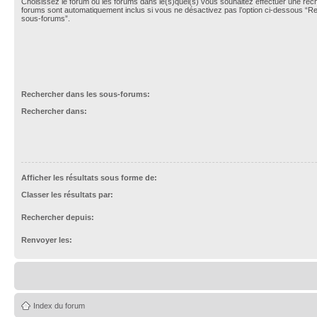
Choisissez le forum ou les forums dans le(s)quel(s) vous souhaitez effectuer une re
forums sont automatiquement inclus si vous ne désactivez pas l’option ci-dessous “R
sous-forums”.
Rechercher dans les sous-forums:
Rechercher dans:
Afficher les résultats sous forme de:
Classer les résultats par:
Rechercher depuis:
Renvoyer les:
Index du forum