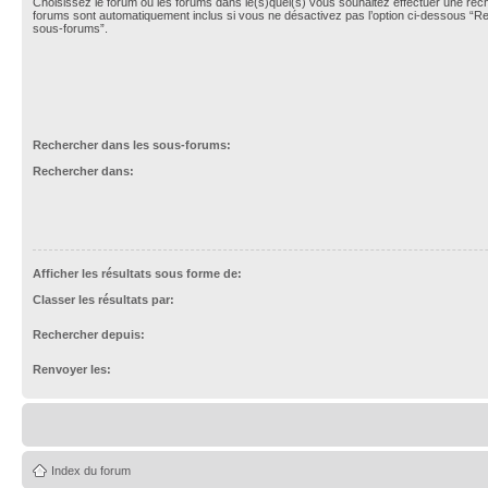
Choisissez le forum ou les forums dans le(s)quel(s) vous souhaitez effectuer une re
forums sont automatiquement inclus si vous ne désactivez pas l’option ci-dessous “R
sous-forums”.
Rechercher dans les sous-forums:
Rechercher dans:
Afficher les résultats sous forme de:
Classer les résultats par:
Rechercher depuis:
Renvoyer les:
Index du forum