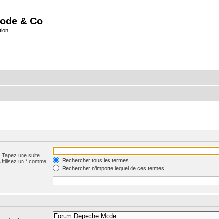
ode & Co
tion
. Tapez une suite
Rechercher tous les termes
 Utilisez un * comme
Rechercher n’importe lequel de ces termes