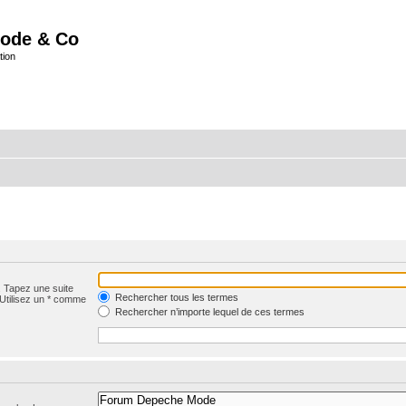
ode & Co
tion
. Tapez une suite
Rechercher tous les termes
 Utilisez un * comme
Rechercher n’importe lequel de ces termes