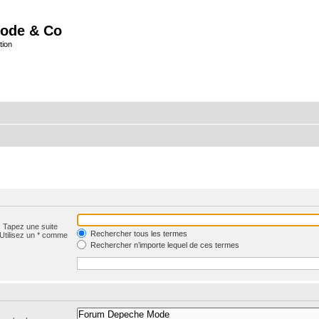
ode & Co
tion
. Tapez une suite
Rechercher tous les termes
 Utilisez un * comme
Rechercher n’importe lequel de ces termes