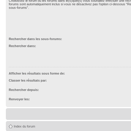
Choisissez le forum ou les forums dans le(s)quel(s) vous souhaitez effectuer une re
forums sont automatiquement inclus si vous ne désactivez pas l’option ci-dessous “R
sous-forums”.
Rechercher dans les sous-forums:
Rechercher dans:
Afficher les résultats sous forme de:
Classer les résultats par:
Rechercher depuis:
Renvoyer les:
Index du forum