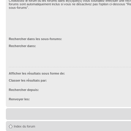
Choisissez le forum ou les forums dans le(s)quel(s) vous souhaitez effectuer une re
forums sont automatiquement inclus si vous ne désactivez pas l’option ci-dessous “R
sous-forums”.
Rechercher dans les sous-forums:
Rechercher dans:
Afficher les résultats sous forme de:
Classer les résultats par:
Rechercher depuis:
Renvoyer les:
Index du forum