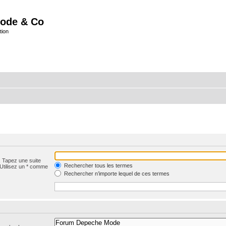
ode & Co
tion
. Tapez une suite
Rechercher tous les termes
 Utilisez un * comme
Rechercher n’importe lequel de ces termes