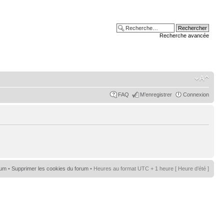
Recherche avancée
FAQ
M’enregistrer
Connexion
rum
•
Supprimer les cookies du forum
• Heures au format UTC + 1 heure [ Heure d’été ]