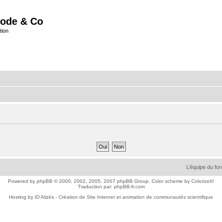
ode & Co
tion
L’équipe du fo
Powered by
phpBB
© 2000, 2002, 2005, 2007 phpBB Group. Color scheme by
ColorizeIt!
Traduction par:
phpBB-fr.com
Hosting by
ID Alizés - Création de Site Internet et animation de communautés scientifique