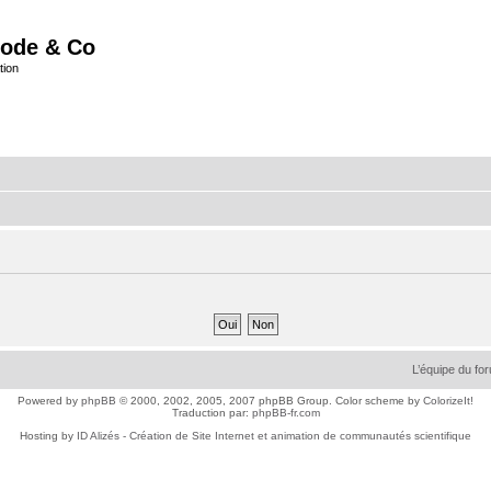
ode & Co
tion
L’équipe du fo
Powered by
phpBB
© 2000, 2002, 2005, 2007 phpBB Group. Color scheme by
ColorizeIt!
Traduction par:
phpBB-fr.com
Hosting by
ID Alizés - Création de Site Internet et animation de communautés scientifique