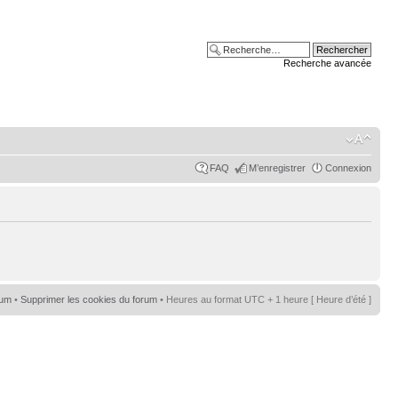
Recherche avancée
FAQ
M’enregistrer
Connexion
rum
•
Supprimer les cookies du forum
• Heures au format UTC + 1 heure [ Heure d’été ]