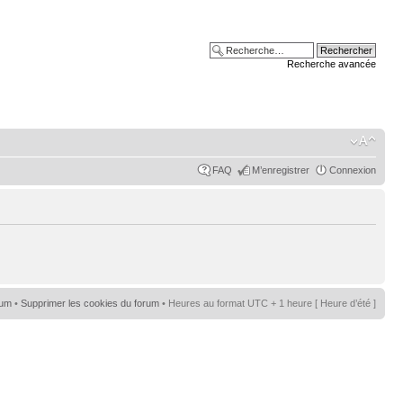
Recherche avancée
FAQ
M’enregistrer
Connexion
rum
•
Supprimer les cookies du forum
• Heures au format UTC + 1 heure [ Heure d’été ]