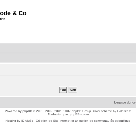
ode & Co
tion
L’équipe du fo
Powered by
phpBB
© 2000, 2002, 2005, 2007 phpBB Group. Color scheme by
ColorizeIt!
Traduction par:
phpBB-fr.com
Hosting by
ID Alizés - Création de Site Internet et animation de communautés scientifique