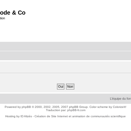
ode & Co
tion
L’équipe du fo
Powered by
phpBB
© 2000, 2002, 2005, 2007 phpBB Group. Color scheme by
ColorizeIt!
Traduction par:
phpBB-fr.com
Hosting by
ID Alizés - Création de Site Internet et animation de communautés scientifique