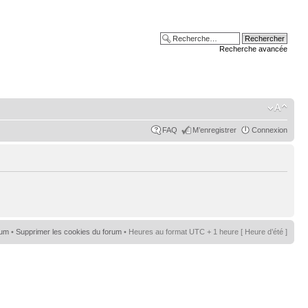
Recherche avancée
FAQ
M’enregistrer
Connexion
rum
•
Supprimer les cookies du forum
• Heures au format UTC + 1 heure [ Heure d’été ]